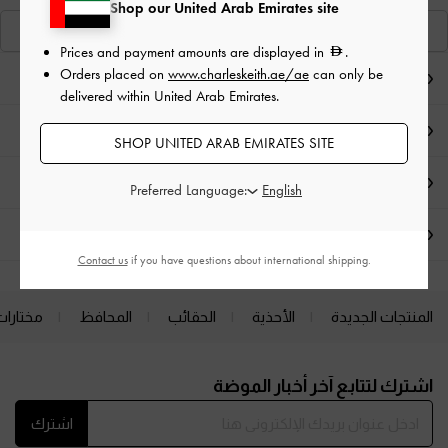
Shop our United Arab Emirates site
عرض منتجاتٍ مشابهة
Prices and payment amounts are displayed in
.
Orders placed on
www.charleskeith.ae/ae
can only be
ملاحظات المحرر
delivered within United Arab Emirates.
تفاصيل المنتج وتعليمات العناية
SHOP UNITED ARAB EMIRATES SITE
العروض الحصرية
Preferred Language:
الشحن والإرجاع
Contact us
if you have questions about international shipping.
المنتجات الجديدة
الأحذية
الحقائب
المحافظ
مختارات
Site footer
اشترك لتتابع آخر أخبار الموضة
اشترك