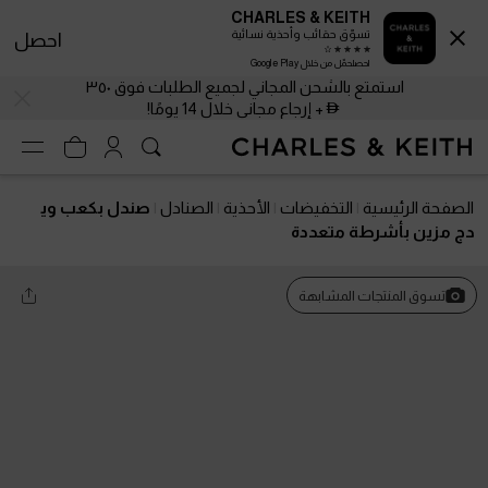
CHARLES & KEITH
تسوّق حقائب وأحذية نسائية
احصل
احصلحمّل من خلال Google Play
استمتع بالشحن المجاني لجميع الطلبات فوق ٣٥٠
+ إرجاع مجاني خلال 14 يومًا!
الصفحة الرئيسية
التخفيضات
الأحذية
الصنادل
صندل بكعب وي
دج مزين بأشرطة متعددة
تسوق المنتجات المشابهة