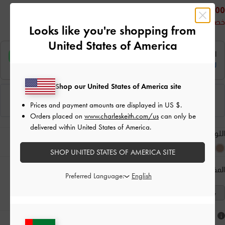
175.00
خصم 50%
Looks like you're shopping from
United States of America
Shop our United States of America site
Prices and payment amounts are displayed in
US $
.
Orders placed on
www.charleskeith.com/us
can only be
delivered within United States of America.
اللون:
ذهبي
SHOP UNITED STATES OF AMERICA SITE
المقاس:
اختر المقاس
دليل المقاسات
Preferred Language:
41
40
39
38
37
36
35
هل أعجبكَ ما رأيت؟