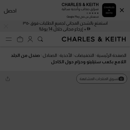
CHARLES & KEITH
تسوّق حقائب وأحذية نسائية
احصل
احصلحمّل من خلال Google Play
استمتع بالشحن المجاني لجميع الطلبات فوق ٣٥٠
+ إرجاع مجاني خلال 14 يومًا!
الصفحة الرئيسية
التخفيضات
الأحذية
الصنادل
صندل من الجلد
اللامع بكعب ستيليتو وحزام حول الكاحل
تسوق المنتجات المشابهة