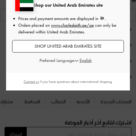
هل أعجبكَ ما رأيت؟
Shop our United Arab Emirates site
عرض منتجاتٍ مشابهة
Prices and payment amounts are displayed in
.
Orders placed on
www.charleskeith.ae/ae
can only be
ملاحظات المحرر
delivered within United Arab Emirates.
تفاصيل المنتج وتعليمات العناية
SHOP UNITED ARAB EMIRATES SITE
Preferred Language:
العروض الحصرية
الشحن والإرجاع
Contact us
if you have questions about international shipping.
المنتجات الجديدة
الأحذية
الحقائب
المحافظ
مختارات
Site footer
اشترك لتتابع آخر أخبار الموضة
اشترك