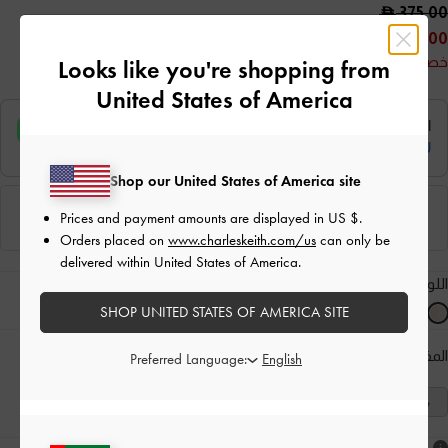
375.00
250.00
خصم 33%
Looks like you're shopping from
United States of America
Shop our United States of America site
Prices and payment amounts are displayed in
US $
.
Orders placed on
www.charleskeith.com/us
can only be
delivered within United States of America.
اللون:
لون البشرة الطبيعي
SHOP UNITED STATES OF AMERICA SITE
المقاس:
اختر المقاس
دليل المقاسات
Preferred Language:
41
40
39
38
37
36
35