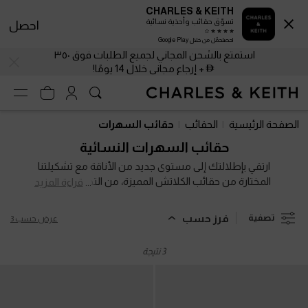
CHARLES & KEITH
تسوّق حقائب وأحذية نسائية
احصل
احصلحمّل من خلال Google Play
استمتع بالشحن المجاني لجميع الطلبات فوق ٣٥٠
+ إرجاع مجاني خلال 14 يومًا!
استمتع بالشحن المجاني لجميع الطلبات فوق ٣٥٠
+ إرجاع مجاني خلال 14 يومًا!
الصفحة الرئيسية
الحقائب
حقائب السهرات
حقائب السهرات النسائية
ارتقي بإطلالتك إلى مستوى جديد من الأناقة مع تشكيلتنا
المختارة من حقائب الكلاتش المميزة، من التصاميم البراقة
قراءة المزيد
التي تخطف الأنظار إلى الحقائب المبطّنة الكلاسيكية،
تشكيلتنا الغنية تمنحك خيارات لا تُحصى لتعززي جرعة التميّز
فرز حسب
تصفية
عرض حسب 3
والتألق في كل مناسبة.
3 نتيجة