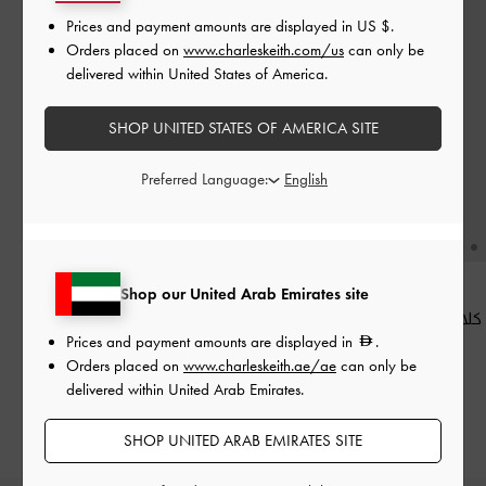
Prices and payment amounts are displayed in
US $
.
Orders placed on
www.charleskeith.com/us
can only be
delivered within United States of America.
SHOP UNITED STATES OF AMERICA SITE
Preferred Language:
Shop our United Arab Emirates site
كلاتش كريسيدا مبطّن بقفل كبس
Prices and payment amounts are displayed in
.
-
أسود
Orders placed on
www.charleskeith.ae/ae
can only be
400.00
delivered within United Arab Emirates.
SHOP UNITED ARAB EMIRATES SITE