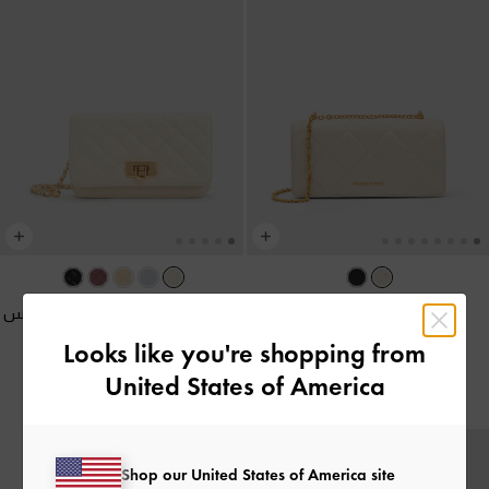
محفظة طويلة بافوتو مبطّنة
كلاتش كريسيدا مبطنة بقفل كبس
بمقبض سلسلة أنيق
-
كريمي
-
كريمي
Looks like you're shopping from
United States of America
400.00
350.00
Shop our United States of America site