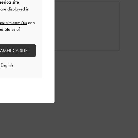
erica site
are displayed in
eskeith.com/us
can
ed States of
 AMERICA SITE