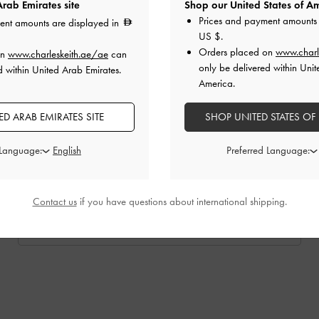
rab Emirates site
Shop our United States of Am
Prices and payment amounts 
ent amounts are displayed in
US $
.
Orders placed on
www.charl
on
www.charleskeith.ae/ae
can
only be delivered within Unit
d within United Arab Emirates.
America.
D ARAB EMIRATES SITE
SHOP UNITED STATES OF
 Language:
Preferred Language:
Contact us
if you have questions about international shipping.