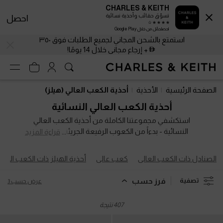
CHARLES & KEITH
تسوّق حقائب وأحذية نسائية
احصل
احصلحمّل من خلال Google Play
استمتع بالشحن المجاني لجميع الطلبات فوق ٣٥٠
+ إرجاع مجاني خلال 14 يومًا!
استمتع بالشحن المجاني لجميع الطلبات فوق ٣٥٠
+ إرجاع مجاني خلال 14 يومًا!
الصفحة الرئيسية
الأحذية
أحذية الكعب العالي (هيلز)
أحذية الكعب العالي النسائية
استكشفي مجموعتنا الكاملة من أحذية الكعب العالي
النسائية - بدءاً من الكعوب الرفيعة الجريئة وتصاميم
قراءة المزيد
البلاتفورم العصرية وصولاً إلى الكعوب العريضة الموثوقة.
سواء كنتِ تستعدين لسهرة مميزة أو تضفين لمسة من
الصنادل ذات الكعب العالي
كعب عالي
أحذية الهيلز ذات الكعب الم
الرقي على إطلالاتكِ اليومية، توفر لكِ هذه التصاميم
المتنوعة ارتقاءً في الطول والأناقة معاً. صُممت أحذيتنا
فرز حسب
تصفية
عرض حسب 3
ذات الكعب العالي لتمكين خطواتكِ ولتكوني دائماً محط
الأنظار.
407 نتيجة