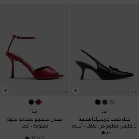
جديد
جديد
حذاء كعب غريسيلدا بنقشة
صندل ستيليتو بمقدمة مدببة
الأنقليس مفتوح من الخلف
-
أسود
مفتوحة
-
أحمر
حيواني
375.00