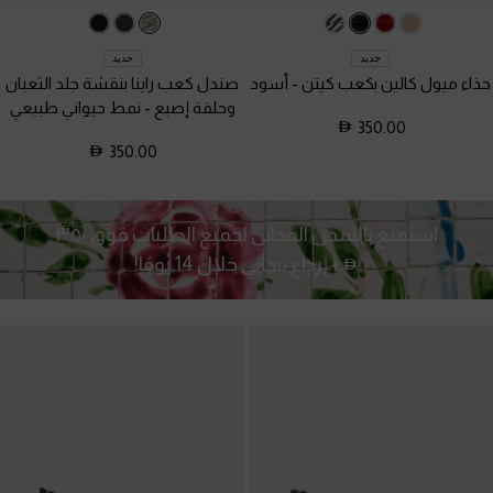
جديد
جديد
حذاء ميول كالين بكعب كيتن
-
أسود
صندل كعب راينا بنقشة جلد الثعبان
وحلقة إصبع
-
نمط حيواني طبيعي
350.00
350.00
استمتع بالشحن المجاني لجميع الطلبات فوق ٣٥٠
+ إرجاع مجاني خلال 14 يومًا!