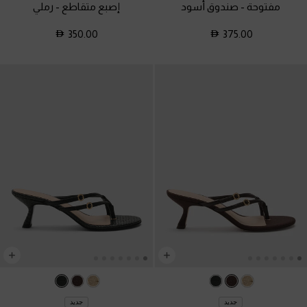
مفتوحة
-
صندوق أسود
إصبع متقاطع
-
رملي
350.00
375.00
جديد
جديد