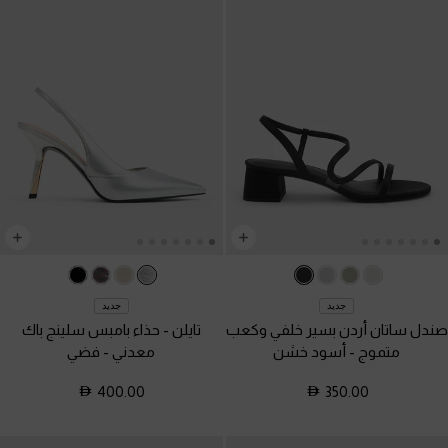
جديد
جديد
صندل ساتان أردن بسير خلفي وكعب
تايلن - حذاء بامبس سلينج باك
متموج
-
أسود خشن
معدني
-
فضي
400.00
350.00