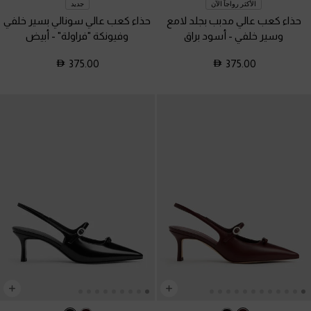
الأكثر رواجاً الآن
جديد
حذاء كعب عالي مدبب بجلد لامع
حذاء كعب عالي سونالي بسير خلفي
وسير خلفي
-
أسود براق
وفيونكة "فراولة"
-
أبيض
375.00
375.00