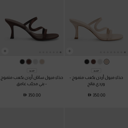
جديد
جديد
حذاء ميول أردن بكعب متموج
-
حذاء ميول ساتان أردن بكعب متموج
وردي فاتح
-
بني محبّب غامق
350.00
350.00