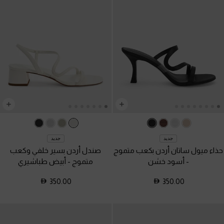
جديد
جديد
حذاء ميول ساتان أردن بكعب متموج
صندل أردن بسير خلفي وكعب
-
أسود خشن
متموج
-
أبيض طباشيري
350.00
350.00