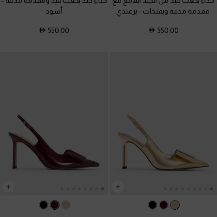
حذاء بكعب بليد من الجلد اللامع مع
حذاء جلد بكعب بليد ومقدمة مدببة
-
مقدمة مدببة وبفتحات
-
برغندي
أسود
550.00
550.00