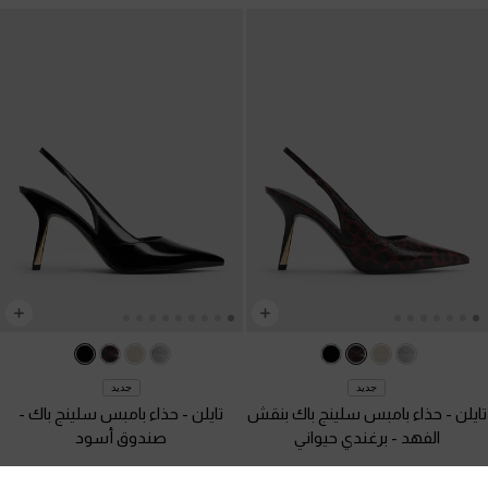
جديد
جديد
تايلن - حذاء بامبس سلينج باك بنقش
تايلن - حذاء بامبس سلينج باك
-
الفهد
-
برغندي حيواني
صندوق أسود
400.00
400.00