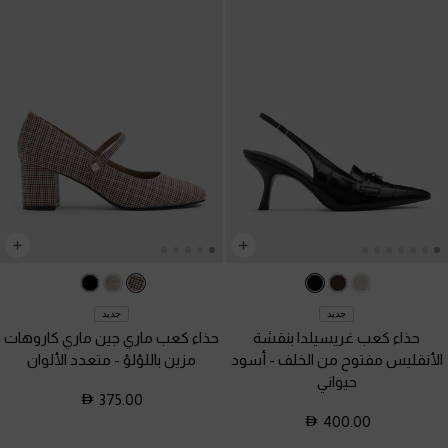
جديد
جديد
حذاء كعب غريسيلدا بنقشة
حذاء كعب ماري جين ماري كاروهات
الأنقليس مفتوح من الخلف
-
أسود
مزين باللؤلؤ
-
متعدد الألوان
حيواني
375.00
400.00