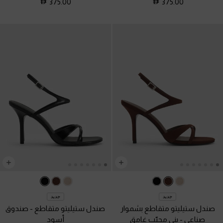
375.00
375.00
جديد
جديد
صندل ستيليتو متقاطع بشموار
صندل ستيليتو متقاطع
-
صندوق
صناعي
-
بني محبّب غامق
أسود