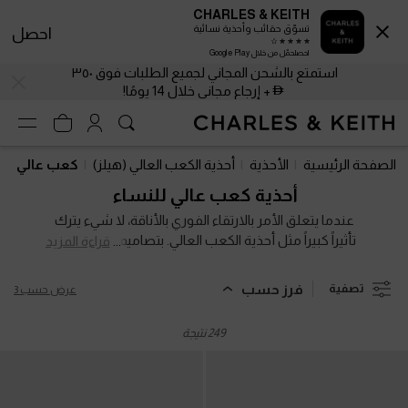
CHARLES & KEITH
تسوّق حقائب وأحذية نسائية
احصل
احصلحمّل من خلال Google Play
استمتع بالشحن المجاني لجميع الطلبات فوق ٣٥٠
+ إرجاع مجاني خلال 14 يومًا!
استمتع بالشحن المجاني لجميع الطلبات فوق ٣٥٠
+ إرجاع مجاني خلال 14 يومًا!
الصفحة الرئيسية
الأحذية
أحذية الكعب العالي (هيلز)
كعب عالي
أحذية كعب عالي للنساء
عندما يتعلق الأمر بالارتقاء الفوري بالأناقة، لا شيء يترك
تأثيراً كبيراً مثل أحذية الكعب العالي. بتصاميمها الشاهقة
قراءة المزيد
والجذابة، ستلفت مجموعتنا من الكعوب العالية
الكلاسيكية والمعاصرة الأنظار وتثير الإعجاب. تُعد أحذية
فرز حسب
تصفية
عرض حسب 3
الكعب العالي وسيلة رائعة للتميز عن الحشود - بالمعنى
المجازي والفعلي.
249 نتيجة