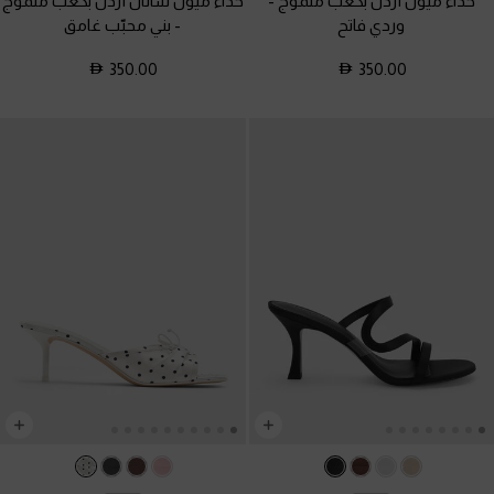
حذاء ميول أردن بكعب متموج
-
حذاء ميول ساتان أردن بكعب متموج
وردي فاتح
-
بني محبّب غامق
350.00
350.00