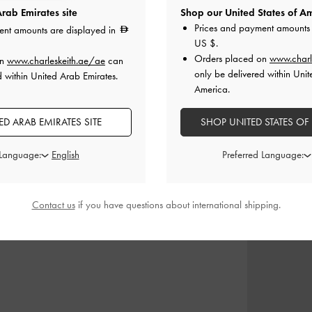
rab Emirates site
Shop our United States of Am
Prices and payment amounts 
ent amounts are displayed in
US $
.
ر متقاطعة من
صندل بكعب عالٍ وحلقة إصبع وأحزمة
حذاء بكعب مرتف
Orders placed on
www.charl
on
www.charleskeith.ae/ae
can
-
تاوب
بلمسة معدنية
-
تاوب
بمقدمة مفتو
only be delivered within Unit
d within United Arab Emirates.
البش
America.
350.00
0
D ARAB EMIRATES SITE
SHOP UNITED STATES OF
 Language:
Preferred Language:
ارتديه مع
Contact us
if you have questions about international shipping.