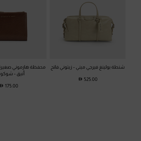
شنطة بولينغ فيرجي ميني
-
زيتوني فاتح
محفظة هارموني صغيرة
أنيق
-
شوكولا
525.00
175.00