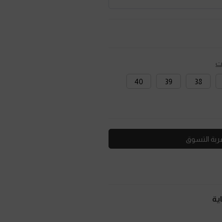
ت
40
39
38
ربة التسوق
ية