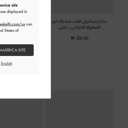
erica site
are displayed in
حذاء إسبادريل فلات مشبك من
صندل سلايد أنيتا بسيو
eskeith.com/us
can
الشمواه الصناعي
-
رملي
الشمواه الصناعي
ed States of
325.00
350.00
 AMERICA SITE