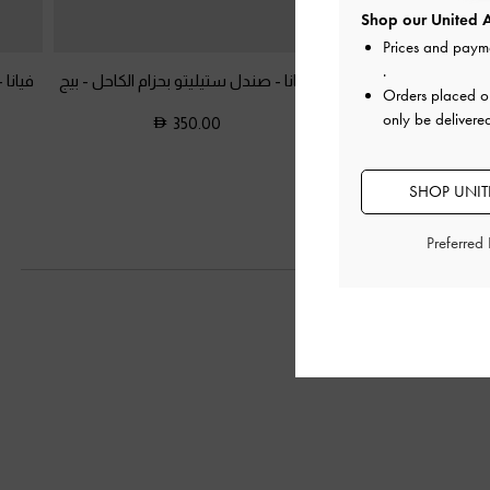
Shop our United A
Prices and paym
.
ع من الدانتيل والساتان
فيانا - صندل ستيليتو بحزام الكاحل
-
بيج
فيانا
Orders placed 
حة عند الأصابع
-
لون
only be delivere
350.00
رة الطبيعي
375.0
SHOP UNITE
Preferred