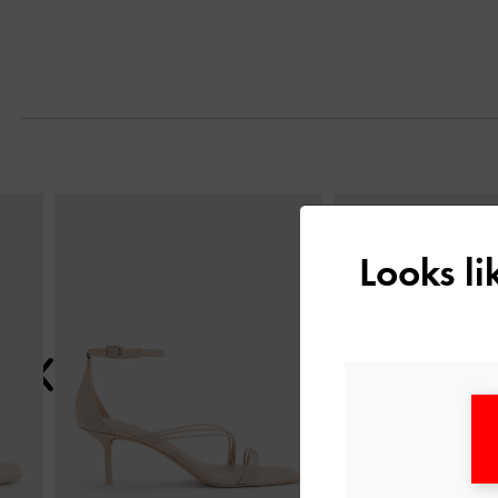
التالي
Looks l