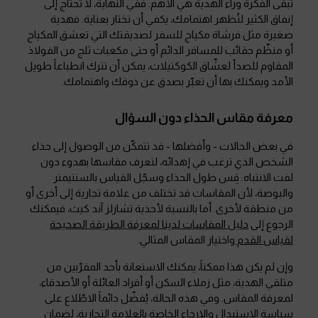
تبقى الفكرة وراء الهدية هي الأهم. ففي النهاية، لا تحتاج إلى
إنفاق الكثير لتُظهر اهتمامك، يكفي أن تختار بعناية. فهدية
صغيرة مثل فرشاة مكياج للسفر لصديقتك التي تعشق المكياج
أو منظّم حقائب للمسافر الدائم أو حتى مكعبات ثلج من الفولاذ
المقاوم للصدأ لعشّاق الكوكتيلات، يمكن أن تترك انطباعاً طويل
الأمد ويمكنك بها أن تعبّر بصدق عن ذوقك واهتمامك.
معرفة مقاس الحذاء دون السؤال
في بعض الحالات - وأفضلها - قد تتمكّن من الوصول إلى حذاء
الشخص الذي ترغب في إهدائه، لتعرف مقاسها بهدوء دون
لفت الانتباه. قِس طول الحذاء وسجّل القياس بالسنتيمتر
والبوصة، لأن المقاسات قد تختلف من علامة تجارية إلى أخرى أو
من منطقة لأخرى. أما بالنسبة لأحذية تشارلز آند كيث، فيمكنك
الرجوع إلى
دليل المقاسات لدينا لمعرفة الطريقة الصحيحة
لقياس القدم
واختيار المقاس المثالي.
وإن لم يكن هذا ممكناً، يمكنك الاستعانة بأحد المقرّبين من
متلقي الهدية، مثل زملاء السكن أو أفراد العائلة أو الأصدقاء،
لمعرفة المقاس. وفي هذه الحالة، يُفضّل دائماً الاطّلاع على
سياسة الاستبدال والإرجاع الخاصة بالعلامة التجارية، لضمان