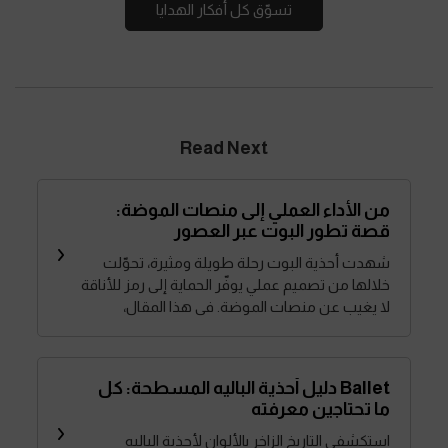
تسوّق كل أفكار الهدايا
Read Next
من الأداء العملي إلى منصات الموضة:
قصة تطور البوت عبر العصور
شهدت أحذية البوت رحلة طويلة ومثيرة، تحوّلت
خلالها من تصميم عملي يوفّر الحماية إلى رمز للأناقة
لا يغيب عن منصات الموضة. في هذا المقال،
نصحبك في جولة عبر تاريخها، ونكتشف كيف
أصبحت قطعة أساسية في خزانة كل امرأة عصرية. ⁤⁤
Ballet دليل أحذية الباليه المسطحة: كل
ما تحتاجين معرفته
استكشفي التاريخ الزاخر بالألوان لأحذية الباليه