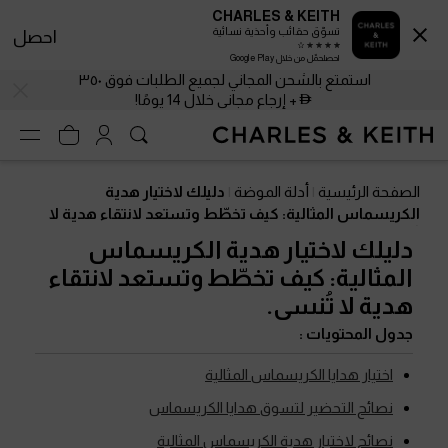
CHARLES & KEITH
تسوّق حقائب وأحذية نسائية
احصل
احصلحمّل من خلال Google Play
استمتع بالشحن المجاني لجميع الطلبات فوق ٣٥٠
+ إرجاع مجاني خلال 14 يومًا!
الصفحة الرئيسية
أدلة الموضة
دليلك لاختيار هدية
الكريسماس المثالية: كيف تخطّط وتستعد لانتقاء هدية لا
تُنسى.
دليلك لاختيار هدية الكريسماس
المثالية: كيف تخطّط وتستعد لانتقاء
هدية لا تُنسى.
جدول المحتويات :
اختيار هدايا الكريسماس المثالية
نصائح التحضير لتسوق هدايا الكريسماس
نصائح لاختيار هدية الكريسماس المثالية