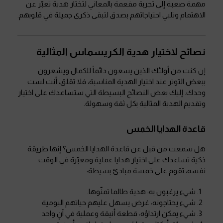
مهمة صعبة إلى تجربة مفعمة بالمعاني لتختار هدية تعبّر عن
الاهتمام وتلبي احتياجاتهم بصدق لتبقى ذكرى جميلة في قلوبهم.
نصائح لاختيار هدية الكريسماس المثالية
إن كنت من أولئك الذين يسعون دائماً للكمال ويشعرون
ببعض التوتر عند اختيار الهدية المناسبة، فلا تقلق، أنت لست
وحدك. إليك بعض النصائح البسيطة التي ستساعدك على اختيار
وتقديم الهدية المثالية بكل ثقة وسهولة.
قاعدة الهدايا الخمس
هل سمعت من قبل عن قاعدة الهدايا الخمس؟ إنها طريقة
ذكية تساعدك على اختيار هدايا عملية ومعبّرة في الوقت
نفسه، تقوم على خمسة مبادئ بسيطة:
شيء يرغبون به: هدية طالما تمنّوها.
شيء يحتاجونه: غرض يسهل عليهم حياتهم اليومية
شيء يمكن ارتداؤه: قطعة أنيقة وعملية في آنٍ واحد