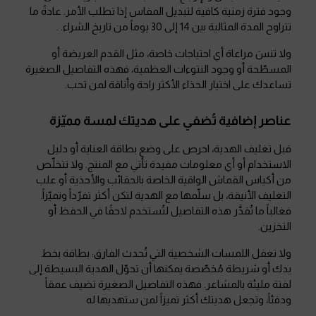
وجود فترة زمنية كافية لتبديل المقاس إذا تطلب الأمر. عادةً ما
تتراوح المدة المثالية بين 14 إلى 30 يوماً من تاريخ الشراء. .
ولا تنسَ مراعاة أي احتياجات خاصة، مثل القدم العريضة أو
المسطّحة أو وجود النتوءات العظمية، فهذه التفاصيل الصغيرة
تساعدك على اختيار الحذاء الأكثر راحة وأناقة لمن تحب.
عناصر إضافية تُضفي على هديتك لمسة مميّزة
قبل تغليف الهدية، احرص على وضع بطاقة العناية أو دليل
الاستخدام أو أي معلومات مفيدة تأتي مع المنتج. ولا تتخلّص
من أكياس القماش الواقية الخاصة بالحقائب والأحذية أو علب
التغليف الأنيقة، بل سلّمها مع الهدية لتكن أكثر تفرّداً وتميّزاً.
فغالباً ما تُقدَّر هذه التفاصيل لتُستخدم لاحقًا في الحفظ أو
التخزين.
ولا تغفل اللمسات الشخصية التي تُحدث الفارق: بطاقة بخط
يدك أو شريطة مُخصّصة يمكنها أن تحوّل الهدية البسيطة إلى
لفتة مليئة بالمشاعر. فهذه التفاصيل الصغيرة تضيف عمقاً
ودفئاً، وتجعل هديتك أكثر تميزاً لمن ستهديها له