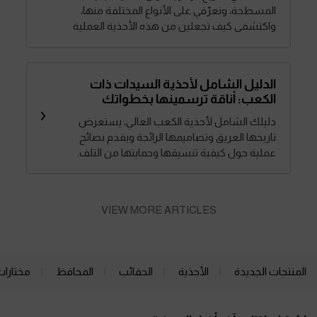
المسطحة، وتعرّفي على الأنواع المختلفة منها،
واكتشفي كيف تجعلين من هذه الأحذية العملية
والأنيقة خياراً يناسبك في كل مناسبة
الدليل الشامل لأحذية السيدات ذات
الكعب: أناقة ترسمينها بخطواتك
دليلك الشامل لأحذية الكعب العالي، يستعرض
تاريخها العريق وتصاميمها الرائجة ويقدم نصائح
عملية حول كيفية تنسيقها وحمايتها من التلف.
تابعي القراءة لمعرفة المزيد.
VIEW MORE ARTICLES
المنتجات الجديدة
الأحذية
الحقائب
المحافظ
مختارات
Site footer