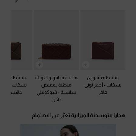
محفظة ميدوري
محفظة بافوتو طويلة
محفظة ميدو
بسحّاب
-
أحمر توتي
مبطنة بمقبض
بسحّاب
-
بني 
فاخر
سلسلة
-
شوكولاتي
كالإسبريسو
داكن
هدايا متوسطة الميزانية تعبّر عن الاهتمام