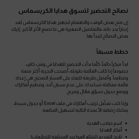
نصائح التحضير لتسوق هدايا الكريسماس
إن منح بعض الوقت والاهتمام لتجهيز هدايا الكريسماس يُعد
إنجازاً بحد ذاته، فالتفاصيل الصغيرة هي ما تصنع الأثر الأكبر. إليك
بعض النصائح لتبدأ بها.
خطط مسبقاً
ابدأ مبكراً دائماً، كلّما بدأت التحضير للهدايا في وقتٍ كافٍ،
خصوصاً إذا كانت القائمة طويلة، أصبحت التجربة أكثر متعة
وتنظيماً. وأفضل طريقة للبقاء على المسار الصحيح هي إعداد
قائمة مفصّلة تساعدك على عدم نسيان أحد، وتنظيم أفكارك،
ووضع جدول تسوّق فعّال ومريح.
وإذا كنت تفضّل ترتيب أفكارك في ملف Excel أو جدول بسيط،
يمكنك إضافة الأعمدة التالية لتسهيل المتابعة:
اسم صاحب الهدية
أفكار الهدايا
تاريخ التقديم (لتتتبّع المواعيد المختلفة للتجمّعات)