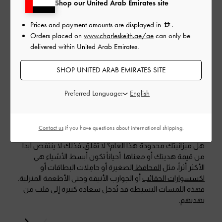
Shop our United Arab Emirates site
Prices and payment amounts are displayed in
.
Orders placed on
www.charleskeith.ae/ae
can only be
delivered within United Arab Emirates.
SHOP UNITED ARAB EMIRATES SITE
Preferred Language:
Contact us
if you have questions about international shipping.
هل ميزانيتك محدودة هذا العام؟ لا تقلق، فذلك لا ينتقص أبداً
من قيمة هديتك أو معناها. أحياناً تكون أبسط الأشياء هي
الأكثر أثراً، مثل
المحافظ
الصغيرة أو حامِلات البطاقات أو
اكسسوارات الحقائب
أو الجوارب الأنيقة وحتى الأطعمة المنزلية.
فهذه اللمسات البسيطة قد تُدخل سعادة كبيرة إلى قلب من
تهديهم.
السابق
التالي