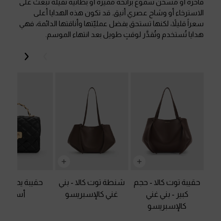
فاخرة أو مسخّن شموع برائحة مميزة أو بطانية ثقيلة تبعث على
الاسترخاء أو وشاح عصري أنيق. قد تكون هذه الهدايا أعلى
سعراً قليلاً، لكنها تستحق بفضل عمليّتها وأناقتها الدائمة، فهي
هدايا تُستخدم وتُقدَّر لوقتٍ طويل بعد انتهاء الموسم.
السابق
التالي
حقيبة توت كالا - حجم
شنطة توت كالا
-
بني
حقيبة يد مبط
كبير
-
بني غني
غني كالإسبريسو
أسود
كالإسبريسو