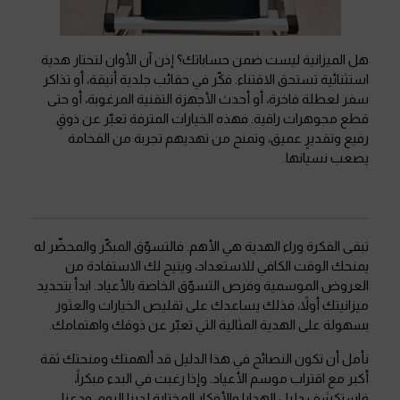
هل الميزانية ليست ضمن حساباتك؟ إذن آن الأوان لتختار هدية
استثنائية تستحق الاقتناء. فكّر في حقائب جلدية أنيقة، أو تذاكر
سفر لعطلة فاخرة، أو أحدث الأجهزة التقنية المرغوبة، أو حتى
قطع مجوهرات راقية. فهذه الخيارات المترفة تعبّر عن ذوقٍ
رفيع وتقديرٍ عميق، وتمنح من تهديهم تجربة من الفخامة
يصعب نسيانها.
تبقى الفكرة وراء الهدية هي الأهم. فالتسوّق المبكّر والمحضّر له
يمنحك الوقت الكافي للاستعداد، ويتيح لك الاستفادة من
العروض الموسمية وفرص التسوّق الخاصة بالأعياد. ابدأ بتحديد
ميزانيتك أولاً، فذلك يساعدك على تقليص الخيارات والعثور
بسهولة على الهدية المثالية التي تعبّر عن ذوقك واهتمامك.
نأمل أن تكون النصائح في هذا الدليل قد ألهمتك ومنحتك ثقة
أكبر مع اقتراب موسم الأعياد. وإذا رغبت في البدء مبكراً،
فاستكشف دليل الهدايا والأفكار المختارة لدينا اليوم، ودعنا