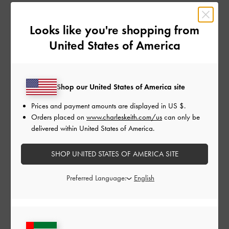
أفكار لهدايا الكريسماس حسب الميزانية
Looks like you're shopping from
United States of America
تحديد ميزانية للهدايا يُعد خطوة ذكية تُسهّل عملية التسوّق
في موسم الكريسماس. فهي تساعدك على تضييق نطاق
الخيارات وتجنّب الحيرة أمام وفرة العروض والأفكار.
Shop our United States of America site
إليك مجموعة من أفكار الهدايا المقسّمة إلى ثلاث فئات
سعرية، لتستمدّ منها الإلهام وتجد الهدية المثالية مهما كانت
Prices and payment amounts are displayed in
US $
.
ميزانيتك.
Orders placed on
www.charleskeith.com/us
can only be
delivered within United States of America.
هدايا مبتكرة تناسب الميزانية المحدودة
SHOP UNITED STATES OF AMERICA SITE
Preferred Language: