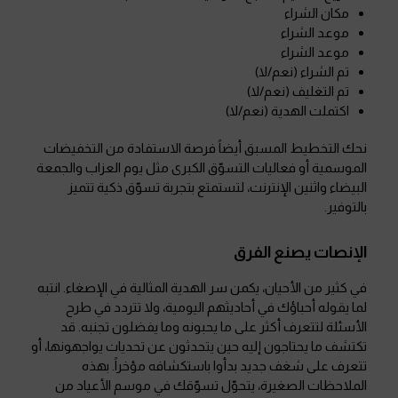
مكان الشراء
موعد الشراء
موعد الشراء
تم الشراء (نعم/لا)
تم التغليف (نعم/لا)
اكتملت الهدية (نعم/لا)
نحك التخطيط المسبق أيضاً فرصة الاستفادة من التخفيضات
الموسمية أو فعاليات التسوّق الكبرى مثل يوم العزاب والجمعة
البيضاء واثنين الإنترنت، لتستمتع بتجربة تسوّق ذكية تتميز
بالتوفير.
الإنصات يصنع الفرق
في كثير من الأحيان، يكمن سر الهدية المثالية في الإصغاء. انتبه
لما يقوله أحباؤك في أحاديثهم اليومية، ولا تتردد في طرح
الأسئلة لتتعرف أكثر على ما يحبونه وما يفضلون تجنبه. قد
تكتشف ما يحتاجون إليه حين يتحدثون عن تحديات يواجهونها، أو
تتعرف على شغف جديد بدأوا باستكشافه مؤخراً. بهذه
الملاحظات الصغيرة، يتحوّل تسوّقك في موسم الأعياد من