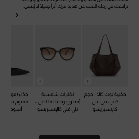
نرافقك في رحلة البحث عن هدية تترك أثراً جميلًا لا يُنسى.
السابق
التالي
حقيبة توت كالا - حجم
نظارات شمسية
حذاء (مولز) سا
كبير
-
بني غني
أفياتور بريا قابلة للطي
-
مفتوح من الخ
كالإسبريسو
بني غني كالإسبريسو
أسود خشن