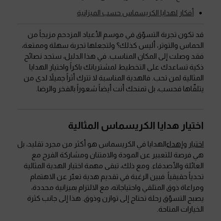
أفكار لهدايا الكريسماس حسب الميزانية
قد تكون تجربة التسوّق في موسم الأعياد المزدحم مزيجاً من
الحماس والتوتر، أليس كذلك؟ ولتجعلها تجربة سهلة وممتعة،
فقد وصلت إلى المكان المناسب. في هذا الدليل، ستجد نصائح
ذكية تساعدك على التخطيط لمشترياتك باكراً واختيار الهدايا
المثالية لمن تحب. فالهدية المناسبة لا تترك أثراً جميلاً لدى من
يتلقّاها فحسب، بل تمنحك أنت أيضاً شعوراً بالفخر والرضا.
اختيار هدايا الكريسماس المثالية
اختيار وإهداء
الهدايا في الكريسماس هو أكثر من مجرد تقليد، بل
هي فرصة للتعبير عن المودة والامتنان ومشاركة الفرح مع
العائلة والأصدقاء. ومع ذلك، تبقى مهمة اختيار الهدية المثالية
تحدياً حقيقياً. فبين الرغبة في تقديم هدية تعبّر عن الاهتمام
ومراعاة ذوق المتلقي واحتياجاته، مع الالتزام بميزانية محددة،
يصبح التسوّق رحلة تحتاج إلى توازن وذوق. هذا إلى جانب كثرة
الخيارات المتاحة.