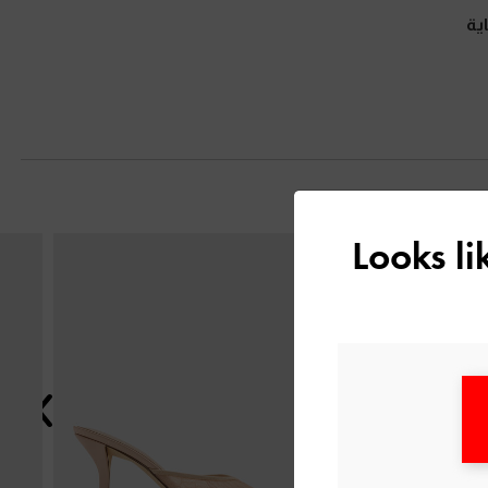
ية
Looks l
التالي