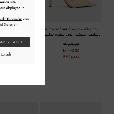
erica site
are displayed in
eskeith.com/us
can
ed States of
حذاء بامب دورساي بمقدّمة مدبّبة
حذاء بامب بتصميم شبكي 
وتفاصيل شبكية
-
لون البشرة الطبيعي
-
لون البشرة ال
 AMERICA SITE
450.00
375.00
225.00
200.00
خصم 47%
خصم 50%