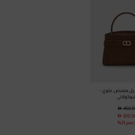
ريل بمقبض علوي
-
وكولاتي
450.0
300.0
صم 33%