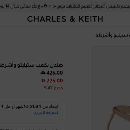
متع بالشحن المجاني لجميع الطلبات فوق ٣٥٠
+ إرجاع مجاني خلال 14 يومًا!
ستيليتو وأشرطة
صندل بكعب ستيليتو وأشرط
425.00
225.00
خصم 47%