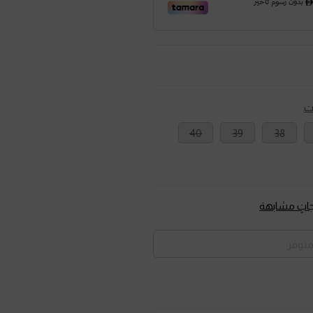
ت
40
39
38
تٍ مشابهة
متوفر