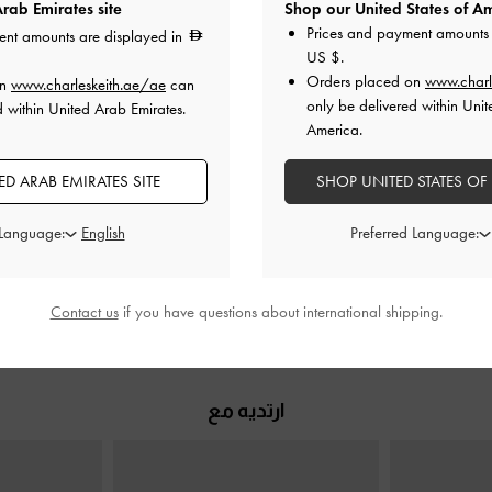
rab Emirates site
Shop our United States of Am
Prices and payment amounts 
ent amounts are displayed in
US $
.
Orders placed on
www.charl
on
www.charleskeith.ae/ae
can
only be delivered within Unit
d within United Arab Emirates.
مرصع بالأحجار
حذاء ميول بجلد لامع وكعب رفيع
-
لون
صندل بلاتفورم
America.
طبيعي
البشرة الطبيعي
مزين بالكريستا
D ARAB EMIRATES SITE
SHOP UNITED STATES OF
0
350.00
0
 Language:
Preferred Language:
خ
Contact us
if you have questions about international shipping.
ارتديه مع