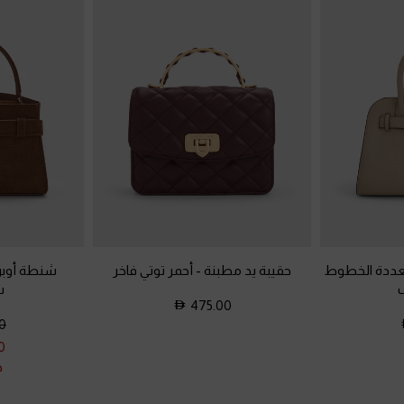
تعددة الخطوط
حقيبة يد مطبنة
-
أحمر توتي فاخر
شنطة أوب
ش
475.00
0
0
خ