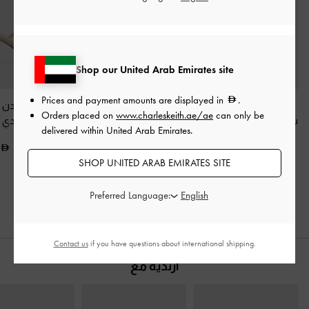
Shop our United Arab Emirates site
Prices and payment amounts are displayed in
.
حذاء كعب ستيليتو
شبشب ساتان منقط
حذاء ميول أردن
Orders placed on
www.charleskeith.ae/ae
can only be
ساتان بحزام خلفي مزموم
بكعب ساديرا
-
متعدد
متموج
-
وردي ف
delivered within United Arab Emirates.
-
لون البشرة الطبيعي
الألوان 2
350.00
SHOP UNITED ARAB EMIRATES SITE
350.00
375.00
250.00
Preferred Language:
خصم 29%
Contact us
if you have questions about international shipping.
ارتديه مع