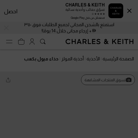
CHARLES & KEITH
تسوّق حقائب وأحذية نسائية
احصل
احصلحمّل من خلال Google Play
استمتع بالشحن المجاني لجميع الطلبات فوق ٣٥٠
+ إرجاع مجاني خلال 14 يومًا!
الصفحة الرئيسية
الأحذية
أحذية المولز
حذاء ميول بكعب
تسوق المنتجات المشابهة