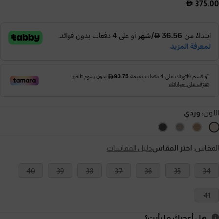
375.00
اللون:
وردي
المقاس:
اختر المقاس
دليل المقاسات
40
39
38
37
36
35
34
41
هل أعجبكَ ما رأيت؟