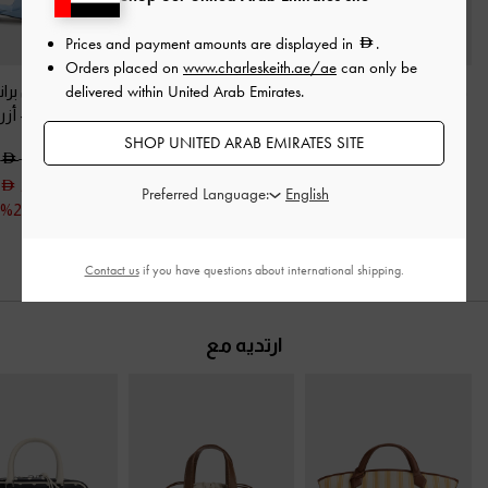
Prices and payment amounts are displayed in
.
Orders placed on
www.charleskeith.ae/ae
can only be
delivered within United Arab Emirates.
حذاء ميول ساتان بسيور
حذاء ساتان بسير خلفي
حذاء ميول بران
بليسيه
-
أزرق
وسيور بليسيه
-
أزرق
بفيونكة
-
أزر
SHOP UNITED ARAB EMIRATES SITE
350.00
400.00
400.00
250.00
Preferred Language:
خصم 29%
Contact us
if you have questions about international shipping.
ارتديه مع