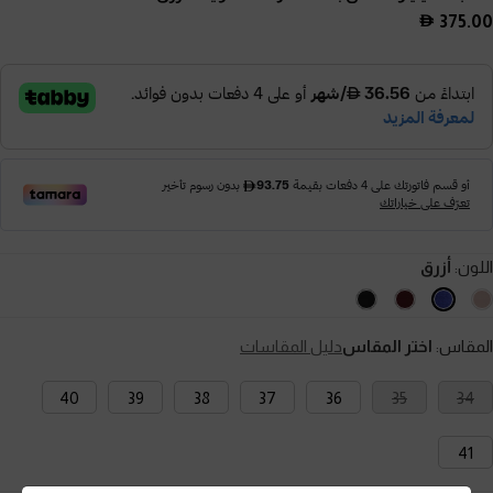
375.00
اللون:
أزرق
المقاس:
اختر المقاس
دليل المقاسات
40
39
38
37
36
35
34
41