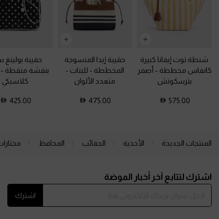
شنطة توت إيفانا كبيرة
حقيبة إيدا المنسوجة
حقيبة بولينغ سي
كانفاس مخططة
-
أصفر
المخططة - للبنات
-
بنقشة منقطة
-
بترسكوتش
متعدد الألوان
كلاسيكي
425.00
475.00
575.00
المنتجات الجديدة
الأحذية
الحقائب
المحافظ
مختارات
Site footer
اشترك لتتابع آخر أخبار الموضة
اشترك