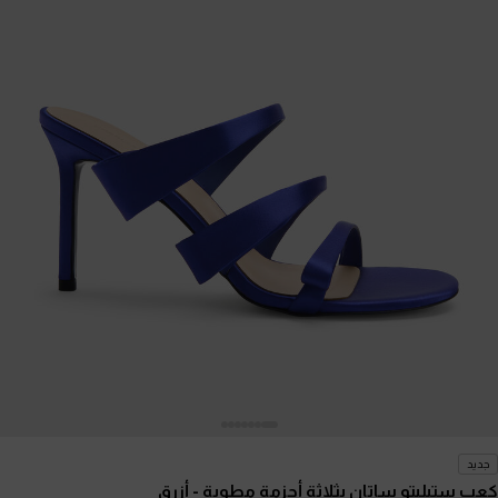
جديد
كعب ستيليتو ساتان بثلاثة أحزمة مطوية
- أزرق