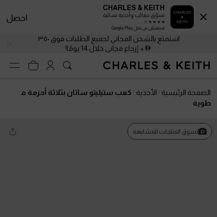
CHARLES & KEITH
تسوّق حقائب وأحذية نسائية
احصل
احصلحمّل من خلال Google Play
استمتع بالشحن المجاني لجميع الطلبات فوق ٣٥٠
+ إرجاع مجاني خلال 14 يومًا!
الصفحة الرئيسية
الأحذية
كعب ستيليتو ساتان بثلاثة أحزمة م
طوية
تسوق المنتجات المشابهة