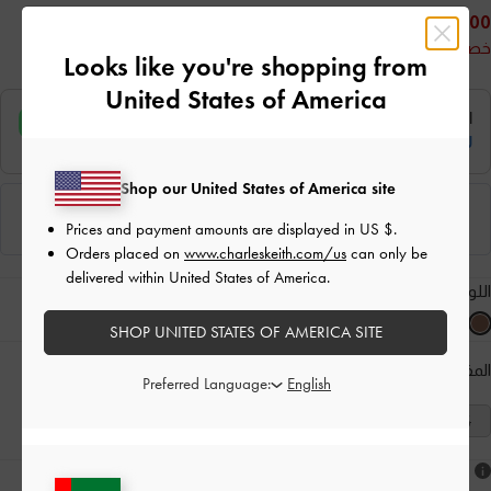
225.00
خصم 50%
Looks like you're shopping from
United States of America
Shop our United States of America site
Prices and payment amounts are displayed in
US $
.
Orders placed on
www.charleskeith.com/us
can only be
delivered within United States of America.
اللون:
كونياكي
SHOP UNITED STATES OF AMERICA SITE
المقاس:
اختر المقاس
دليل المقاسات
Preferred Language:
41
40
39
38
37
36
35
هل أعجبكَ ما رأيت؟