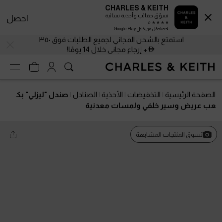
CHARLES & KEITH
تسوّق حقائب وأحذية نسائية
احصل
احصلحمّل من خلال Google Play
استمتع بالشحن المجاني لجميع الطلبات فوق ٣٥٠
+ إرجاع مجاني خلال 14 يومًا!
الصفحة الرئيسية
التخفيضات
الأحذية
الصنادل
صندل "ليزلي" بك
عب عريض وسير خلفي ولمسات معدنية
تسوق المنتجات المشابهة