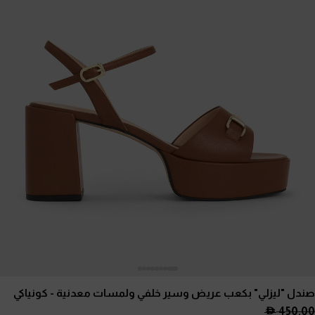
صندل "ليزلي" بكعب عريض وسير خلفي ولمسات معدنية
- كونياكي
450.00