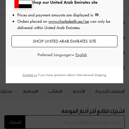
Shop our United Arab Emirates site
عرض منتجاتٍ مشابهة
Prices and payment amounts are displayed in
.
Orders placed on
www.charleskeith.ae/ae
can only be
ملاحظات المحرر
delivered within United Arab Emirates.
تفاصيل المنتج وتعليمات العناية
SHOP UNITED ARAB EMIRATES SITE
العروض الحصرية
Preferred Language:
الشحن والإرجاع
Contact us
if you have questions about international shipping.
المنتجات الجديدة
الأحذية
الحقائب
المحافظ
مختارات
Site footer
اشترك لتتابع آخر أخبار الموضة
اشترك