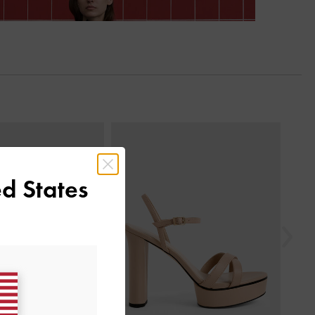
السابق
d States