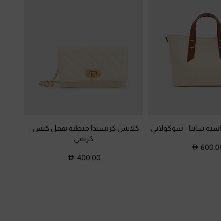
شية شانيا
-
شوكولاتي
كلاتش كريسيدا مبطنة بقفل كبس
-
كريمي
600.0
400.00