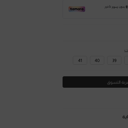
ت
41
40
39
ربة التسوق
ية