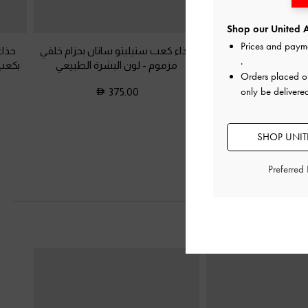
Shop our United A
Prices and paym
ن من الجلد اللامع بكعب
حذاء كعب ستيليتو ساتان بحزام خلفي
حذاء
.
ن البشرة الطبيعي
مزموم
-
لون البشرة الطبيعي
بكعب
Orders placed 
only be delivere
375.00
350.0
SHOP UNITE
Preferred