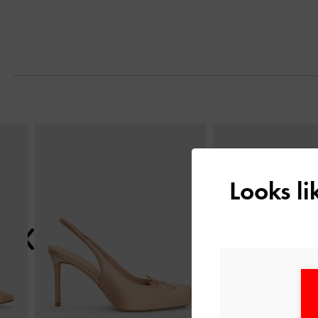
التالي
Looks l