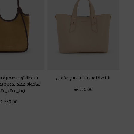
شنطة توت شانيا
-
بيج مخملي
شنطة توت صغيرة سيا
شامواه معاد تدويره بح
550.00
رملي ذهبي ها
550.00