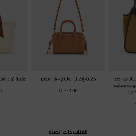
نا من جلد
حقيبة إيفرلي بولينغ
-
بني محمر
حقيبة توت قما
واف متباينة
-
0
550.00
ديء
الفئات ذات الصلة