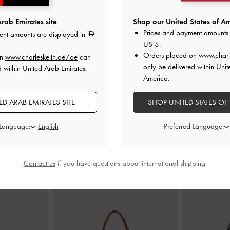
rab Emirates site
Shop our United States of Am
Prices and payment amounts 
ent amounts are displayed in
لة (بلاتفورم)
حذاء بكعب مرتفع من الدانتيل والساتان
حذاء ميول كالي
US $
.
لون البشرة
بمقدمة مفتوحة عند الأصابع
-
لون
كيتن
-
لو
Orders placed on
www.charl
on
www.charleskeith.ae/ae
can
البشرة الطبيعي
only be delivered within Unit
d within United Arab Emirates.
0
America.
375.00
D ARAB EMIRATES SITE
SHOP UNITED STATES OF
 Language:
Preferred Language:
Contact us
if you have questions about international shipping.
ارتديه مع