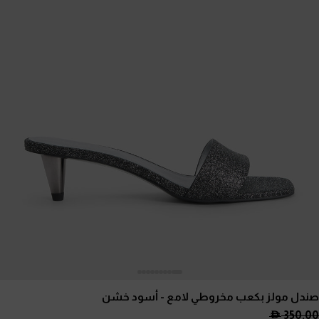
صندل مولز بكعب مخروطي لامع
- أسود خشن
350.00