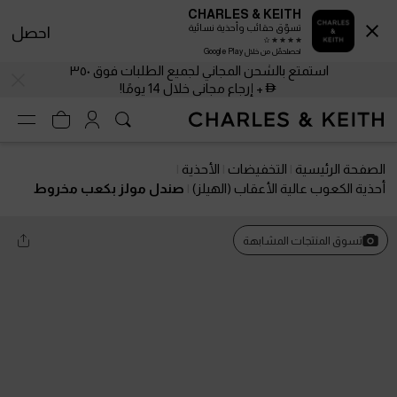
CHARLES & KEITH
تسوّق حقائب وأحذية نسائية
احصل
احصلحمّل من خلال Google Play
استمتع بالشحن المجاني لجميع الطلبات فوق ٣٥٠
+ إرجاع مجاني خلال 14 يومًا!
الصفحة الرئيسية
التخفيضات
الأحذية
أحذية الكعوب عالية الأعقاب (الهيلز)
صندل مولز بكعب مخروط
ي لامع
تسوق المنتجات المشابهة