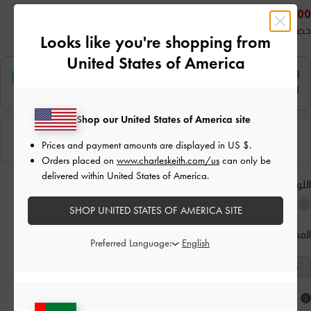
175.00
خصم 50%
Looks like you're shopping from
United States of America
Shop our United States of America site
Prices and payment amounts are displayed in
US $
.
Orders placed on
www.charleskeith.com/us
can only be
delivered within United States of America.
اللون:
أسود خشن
SHOP UNITED STATES OF AMERICA SITE
المقاس:
اختر المقاس
دليل المقاسات
Preferred Language:
41
40
39
38
37
36
35
هل أعجبكَ ما رأيت؟