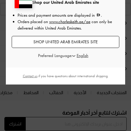
Shop our United Arab Emirates site
عرض منتجاتٍ مشابهة
Prices and payment amounts are displayed in
.
Orders placed on
www.charleskeith.ae/ae
can only be
ملاحظات المحرر
delivered within United Arab Emirates.
تفاصيل المنتج وتعليمات العناية
SHOP UNITED ARAB EMIRATES SITE
العروض الحصرية
Preferred Language:
الشحن والإرجاع
Contact us
if you have questions about international shipping.
المنتجات الجديدة
الأحذية
الحقائب
المحافظ
مختارات
Site footer
اشترك لتتابع آخر أخبار الموضة
اشترك