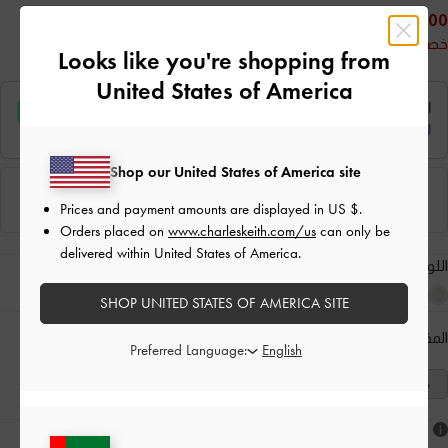
200.00
خصم 50%
Looks like you're shopping from
United States of America
Shop our United States of America site
Prices and payment amounts are displayed in
US $
.
Orders placed on
www.charleskeith.com/us
can only be
delivered within United States of America.
اللون:
أحمر
SHOP UNITED STATES OF AMERICA SITE
المقاس:
اختر المقاس
دليل المقاسات
Preferred Language:
41
40
39
38
37
36
35
هل أعجبكَ ما رأيت؟