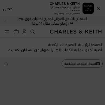
CHARLES & KEITH
تسوّق حقائب وأحذية نسائية
احصل
احصلحمّل من خلال Google Play
استمتع بالشحن المجاني لجميع الطلبات فوق ٣٥٠
+ إرجاع مجاني خلال 14 يومًا!
الصفحة الرئيسية
التخفيضات
الأحذية
أحذية الكعوب عالية الأعقاب (الهيلز)
ميولز من الساتان بكعب ع
الٍ ونعل بلاتفورم سميك
تسوق المنتجات المشابهة