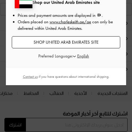
Shop our United Arab Emirates site
عرض منتجاتٍ مشابهة
Prices and payment amounts are displayed in
.
Orders placed on
www.charleskeith.ae/ae
can only be
ملاحظات المحرر
delivered within United Arab Emirates.
تفاصيل المنتج وتعليمات العناية
SHOP UNITED ARAB EMIRATES SITE
العروض الحصرية
Preferred Language:
الشحن والإرجاع
Contact us
if you have questions about international shipping.
المنتجات الجديدة
الأحذية
الحقائب
المحافظ
مختارات
Site footer
اشترك لتتابع آخر أخبار الموضة
اشترك