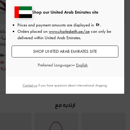
Shop our United Arab Emirates site
Prices and payment amounts are displayed in
.
حذاء كعب مفتوح من
حذاء ميول ساتان مزين
أحذية روثي سلين
Orders placed on
www.charleskeith.ae/ae
can only be
الخلف لامع بمقدمة
بالكريستالات بكعب
بكعب (بامبس) م
delivered within United Arab Emirates.
مدببة
-
برغندي
كروي
-
برغندي
بالترتر
-
برغند
SHOP UNITED ARAB EMIRATES SITE
400.00
350.00
375.00
275.00
250.00
Preferred Language:
خصم 29%
خصم 31%
Contact us
if you have questions about international shipping.
ارتديه مع