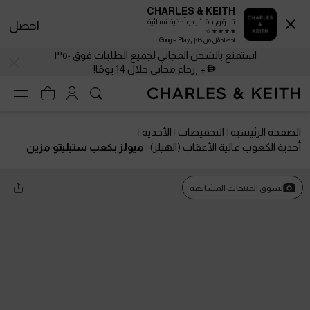
CHARLES & KEITH
تسوّق حقائب وأحذية نسائية
احصل
احصلحمّل من خلال Google Play
استمتع بالشحن المجاني لجميع الطلبات فوق ٣٥٠
+ إرجاع مجاني خلال 14 يومًا!
الصفحة الرئيسية
التخفيضات
الأحذية
أحذية الكعوب عالية الأعقاب (الهيلز)
ميولز بكعب ستيليتو مزين
بالترتر
تسوق المنتجات المشابهة