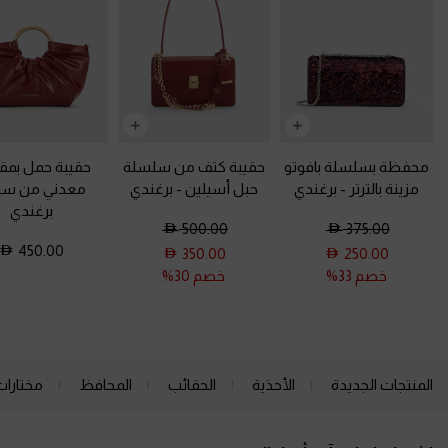
محفظة بسلسلة بافوتو
حقيبة كتف من سلسلة
حقيبة حمل بم
مزينة بالترتر
-
برغندي
حبل أسيلين
-
برغندي
معدني من سيا
برغندي
500.00
375.00
450.00
350.00
250.00
خصم 33%
خصم 30%
المنتجات الجديدة
الأحذية
الحقائب
المحافظ
مختارات
Site footer