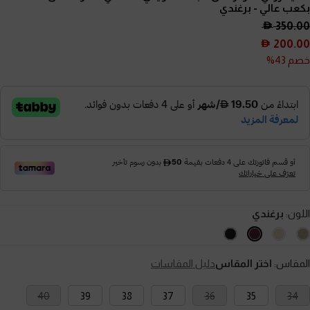
بكعب عالي
- برغندي
350.00
200.00
خصم 43%
اللون:
برغندي
المقاس:
اختر المقاس
دليل المقاسات
40
39
38
37
36
35
34