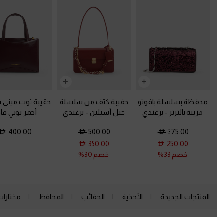
محفظة بسلسلة بافوتو
حقيبة كتف من سلسلة
حقيبة توت ميني 
مزينة بالترتر
-
برغندي
حبل أسيلين
-
برغندي
أحمر توتي فا
400.00
500.00
375.00
350.00
250.00
خصم 33%
خصم 30%
المنتجات الجديدة
الأحذية
الحقائب
المحافظ
مختارات