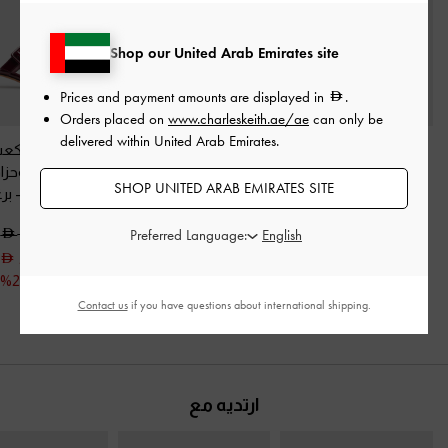
Shop our United Arab Emirates site
Prices and payment amounts are displayed in
.
Orders placed on
www.charleskeith.ae/ae
can only be
delivered within United Arab Emirates.
فيانا - موليه بأحزمة
حذاء كعب مفتوح من
حذاء مفتوح بكعب
وكعب منخفض
-
الخلف لامع بمقدمة
مزود بإبزيم وحز
SHOP UNITED ARAB EMIRATES SITE
برغندي
مدببة
-
برغندي
الجلد اللامع
-
بر
350.00
375.00
350.00
Preferred Language:
250.00
خصم 29%
Contact us
if you have questions about international shipping.
ارتديه مع