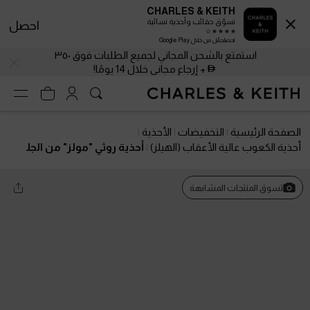
CHARLES & KEITH
تسوّق حقائب وأحذية نسائية
احصل
احصلحمّل من خلال Google Play
استمتع بالشحن المجاني لجميع الطلبات فوق ٣٥٠
+ إرجاع مجاني خلال 14 يومًا!
الصفحة الرئيسية
التخفيضات
الأحذية
أحذية الكعوب عالية الأعقاب (الهيلز)
أحذية روثي "مولز" من الجل
د السويدي الصناعي مفتوحة من الخلف بكعب عالي
تسوق المنتجات المشابهة