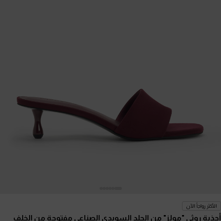
الأكثر رواجاً الآن
أحذية روثي "مولز" من الجلد السويدي الصناعي مفتوحة من الخلف