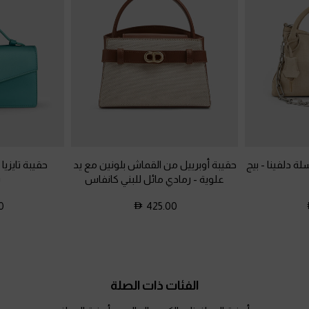
ة دلفينا
-
بيج
حقيبة أوبرييل من القماش بلونين مع يد
حقيبة تايزي
علوية
-
رمادي مائل للبني كانفاس
ش
0
425.00
الفئات ذات الصلة