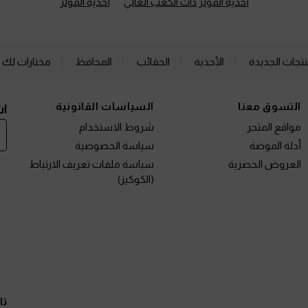
أحذية المولز ذات الكعب العالي
أحذية المولز
نتجات الجديدة
الأحذية
الحقائب
المحافظ
مختارات لك
التسوق معنا
السياسات القانونية
اش
مواقع المتجر
شروط الاستخدام
أدلة الموضة
سياسة الخصوصية
العروض الحصرية
سياسة ملفات تعريف الارتباط
(الكوكيز)
تا