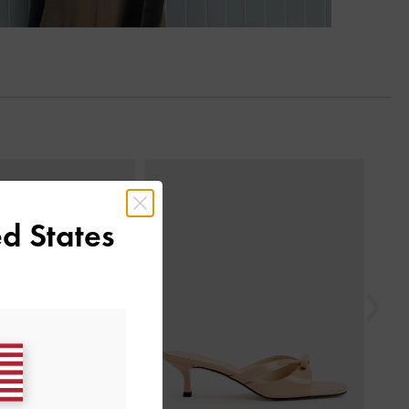
السابق
d States