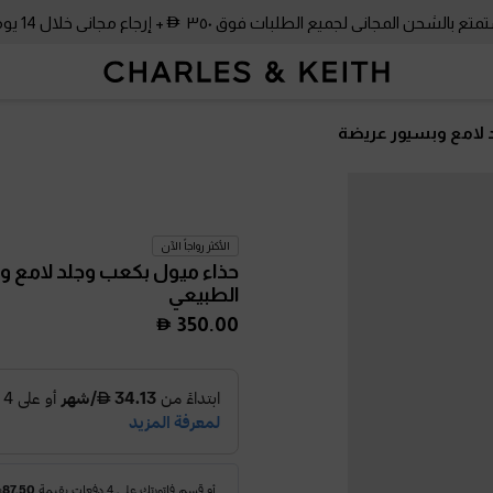
متع بالشحن المجاني لجميع الطلبات فوق ٣٥٠
+ إرجاع مجاني خلال 14 يومًا!
 لامع وبسيور عريضة
الأكثر رواجاً الآن
حذاء ميول بكعب وجلد لامع 
الطبيعي
350.00