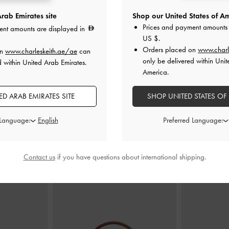
rab Emirates site
Shop our United States of Am
Prices and payment amounts 
ent amounts are displayed in
 غير متماثل
-
حذاء كعب ماري جين بكعب رفيع
ميولز من الدان
US $
.
طبيعي
ومقدمة مدببة
-
لون البشرة الطبيعي
البش
Orders placed on
www.charl
on
www.charleskeith.ae/ae
can
only be delivered within Unit
d within United Arab Emirates.
0
375.00
America.
250.00
خصم 33%
D ARAB EMIRATES SITE
SHOP UNITED STATES OF
 Language:
Preferred Language:
Contact us
if you have questions about international shipping.
ارتديه مع