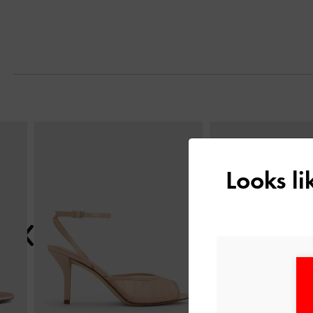
التالي
Looks l