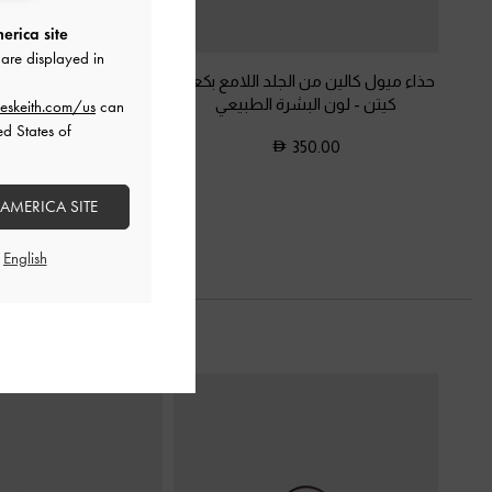
erica site
are displayed in
حذاء ميول كالين من الجلد اللامع بكعب
حذاء لامع بكعب منحوت
كيتن
-
لون البشرة الطبيعي
لون البشرة ال
eskeith.com/us
can
ed States of
350.00
350.00
 AMERICA SITE