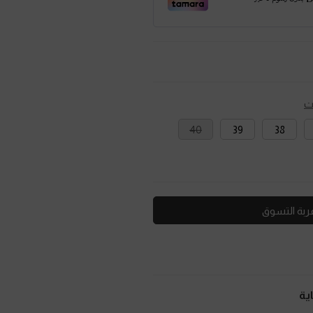
ت
40
39
38
ربة التسوق
ية