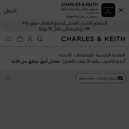
CHARLES & KEITH
تسوّق حقائب وأحذية نسائية
احصل
احصلحمّل من خلال Google Play
استمتع بالشحن المجاني لجميع الطلبات فوق ٣٥٠
+ إرجاع مجاني خلال 14 يومًا!
الصفحة الرئيسية
التخفيضات
الأحذية
أحذية الكعوب عالية الأعقاب (الهيلز)
صندل أنيق مغلق من الأما
م مصنوع من جلد لامع ومزين بسلسلة
تسوق المنتجات المشابهة