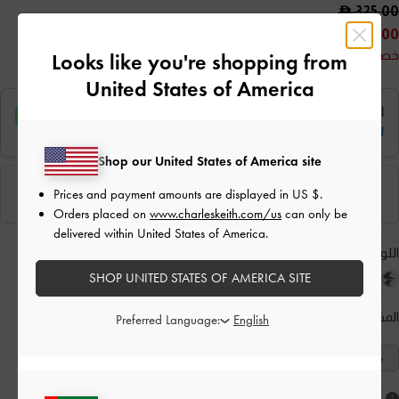
325.00
175.00
خصم 46%
Looks like you're shopping from
United States of America
Shop our United States of America site
Prices and payment amounts are displayed in
US $
.
Orders placed on
www.charleskeith.com/us
can only be
delivered within United States of America.
اللون:
لون البشرة الطبيعي
SHOP UNITED STATES OF AMERICA SITE
المقاس:
اختر المقاس
دليل المقاسات
Preferred Language:
41
40
39
38
37
36
35