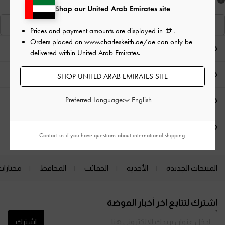
هل أعجبكَ ما رأيت؟
Shop our United Arab Emirates site
عرض منتجاتٍ مشابهة
Prices and payment amounts are displayed in
.
Orders placed on
www.charleskeith.ae/ae
can only be
ملاحظات المحرر
delivered within United Arab Emirates.
تفاصيل المنتج وتعليمات العناية
SHOP UNITED ARAB EMIRATES SITE
Preferred Language:
العروض الحصرية
الشحن والإرجاع
Contact us
if you have questions about international shipping.
المنتجات الجديدة
الأحذية
الحقائب
المحافظ
مختارات
Site footer
اشترك لتتابع آخر أخبار الموضة
اشترك