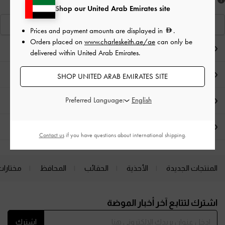
هل أعجبكَ ما رأيت؟
Shop our United Arab Emirates site
عرض منتجاتٍ مشابهة
Prices and payment amounts are displayed in
.
Orders placed on
www.charleskeith.ae/ae
can only be
ملاحظات المحرر
delivered within United Arab Emirates.
تفاصيل المنتج وتعليمات العناية
SHOP UNITED ARAB EMIRATES SITE
Preferred Language:
العروض الحصرية
الشحن والإرجاع
Contact us
if you have questions about international shipping.
المنتجات الجديدة
الأحذية
الحقائب
المحافظ
مختارات
Site footer
اشترك لتتابع آخر أخبار الموضة
اشترك