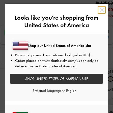
425.00
300.00
خصم 29%
Looks like you're shopping from
United States of America
Shop our United States of America site
Prices and payment amounts are displayed in
US $
.
Orders placed on
www.charleskeith.com/us
can only be
delivered within United States of America.
اللون:
لون البشرة الطبيعي
SHOP UNITED STATES OF AMERICA SITE
المقاس:
اختر المقاس
دليل المقاسات
Preferred Language:
41
40
39
38
37
36
35