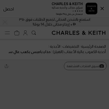
CHARLES & KEITH
تسوّق حقائب وأحذية نسائية
احصل
احصلحمّل من خلال Google Play
استمتع بالشحن المجاني لجميع الطلبات فوق ٣٥٠
+ إرجاع مجاني خلال 14 يومًا!
الصفحة الرئيسية
التخفيضات
الأحذية
أحذية الكعوب عالية الأعقاب (الهيلز)
حذاء بامبس بكعب عالٍ س
لينجباك مدبب من الشبك والدانتيل
تسوق المنتجات المشابهة