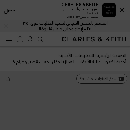
CHARLES & KEITH
تسوّق حقائب وأحذية نسائية
احصل
احصلحمّل من خلال Google Play
استمتع بالشحن المجاني لجميع الطلبات فوق ٣٥٠
+ إرجاع مجاني خلال 14 يومًا!
الصفحة الرئيسية
التخفيضات
الأحذية
أحذية الكعوب عالية الأعقاب (الهيلز)
حذاء بكعب قصير وحزام خل
في مقدمة مدببة مزين ببكلة لؤلؤ من بوليستر معاد تدويره هي
لينا
تسوق المنتجات المشابهة