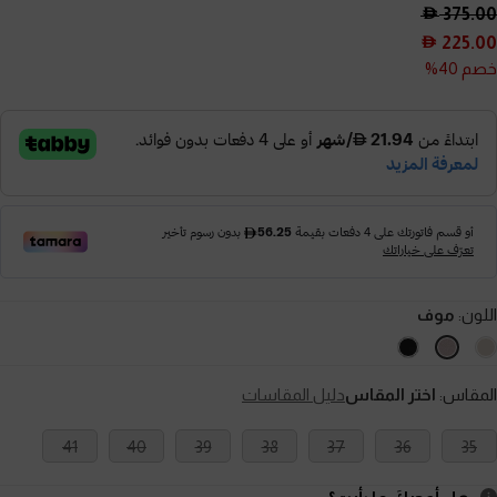
375.00
225.00
خصم 40%
اللون:
موف
المقاس:
اختر المقاس
دليل المقاسات
41
40
39
38
37
36
35