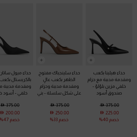
حذاء هيلينا بكعب
حذاء سلينجباك مفتوح
حذاء ميول ساتان
ومقدمة مدببة مع حزام
الظهر بكعب عالٍ
بالكريستال بكعب
خلفي مزين بلؤلؤ
-
ومقدمة مدببة وحزام
ومقدمة مدببة مع
صندوق أسود
على شكل سلسلة
-
بني
خلفي
-
أسود 
375.00
375.00
375.00
200.00
250.00
225.00
خصم 40%
خصم 33%
خصم 47%