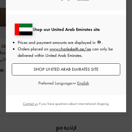
Shop our United Arab Emirates site
Prices and payment amounts are displayed in
.
نظارات شمسية بإطار
حذاء ميول أردن بمقدمة
إيفرلي - محفظة 
Orders placed on
www.charleskeith.ae/ae
can only be
دائري
-
أزرق
مدببة وكعب متموج
-
بسحاب محيط
delivered within United Arab Emirates.
وردي فاتح
شوكولاتي
400.00
SHOP UNITED ARAB EMIRATES SITE
200.00
375.00
225.00
خصم 44%
Preferred Language:
Contact us
if you have questions about international shipping.
ارتديه مع