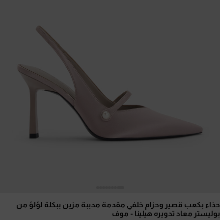
حذاء بكعب قصير وحزام خلفي مقدمة مدببة مزين ببكلة لؤلؤ من
بوليستر معاد تدويره هيلينا
- موف