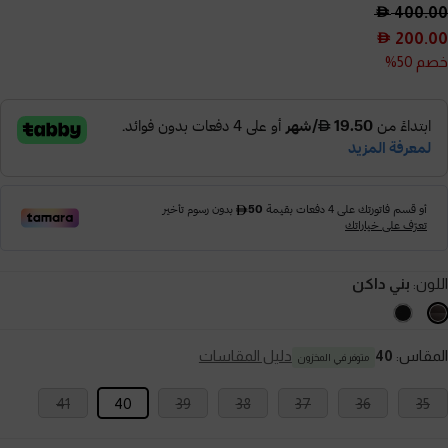
400.00
200.00
خصم 50%
اللون:
بني داكن
المقاس:
40
دليل المقاسات
متوفر في المخزون
41
40
39
38
37
36
35