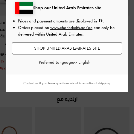
Shop our United Arab Emirates site
Prices and payment amounts are displayed in
.
بوت لوغان برباط مزدوج
حذاء لوفر "جورجي"
بوت للكاحل بس
Orders placed on
www.charleskeith.ae/ae
can only be
منتصف الساق ستايل
بسلسلة
-
بني داكن
خلفي بكعب ستي
delivered within United Arab Emirates.
كومبات
-
بني داكن
ومقدمة مدببة
375.00
داكن
550.00
SHOP UNITED ARAB EMIRATES SITE
250.00
500.00
375.00
خصم 33%
خصم 32%
350.00
Preferred Language:
خصم 30%
Contact us
if you have questions about international shipping.
ارتديه مع