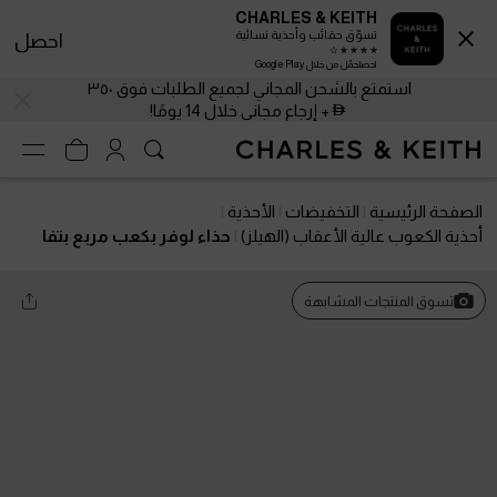
CHARLES & KEITH
تسوّق حقائب وأحذية نسائية
احصل
احصلحمّل من خلال Google Play
استمتع بالشحن المجاني لجميع الطلبات فوق ٣٥٠
+ إرجاع مجاني خلال 14 يومًا!
الصفحة الرئيسية
التخفيضات
الأحذية
أحذية الكعوب عالية الأعقاب (الهيلز)
حذاء لوفر بكعب مربع بتفا
صيل منسوجة وبإكسسوار معدني
تسوق المنتجات المشابهة