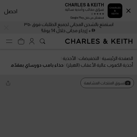
CHARLES & KEITH
تسوّق حقائب وأحذية نسائية
احصل
احصلحمّل من خلال Google Play
استمتع بالشحن المجاني لجميع الطلبات فوق ٣٥٠
+ إرجاع مجاني خلال 14 يومًا!
الصفحة الرئيسية
التخفيضات
الأحذية
أحذية الكعوب عالية الأعقاب (الهيلز)
حذاء بامب دورساي بمقدّم
ة مدبّبة وتفاصيل شبكية
تسوق المنتجات المشابهة