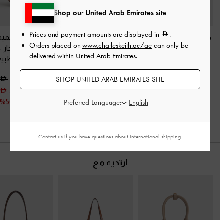
Shop our United Arab Emirates site
Prices and payment amounts are displayed in
.
حذاء ستيليتو كالين بسير
حذاء مفتوح من الخلف
حذاء بامب بتصمي
Orders placed on
www.charleskeith.ae/ae
can only be
خلفي من الجلد اللامع
-
بكعب ومقدمة مدببة
مرصع بالأحجار
-
delivered within United Arab Emirates.
لون البشرة الطبيعي
مزين بفيونكة كريستالية
البشرة الطبي
-
لون البشرة الطبيعي
450.00
350.00
SHOP UNITED ARAB EMIRATES SITE
450.00
225.00
225.00
خصم 50%
Preferred Language:
خصم 50%
Contact us
if you have questions about international shipping.
ارتديه مع