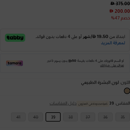
375.00
200.00
خصم 47%
اللون:
لون البشرة الطبيعي
المقاس:
39
دليل المقاسات
كمية محدودة في المخزون
41
40
39
38
37
36
35