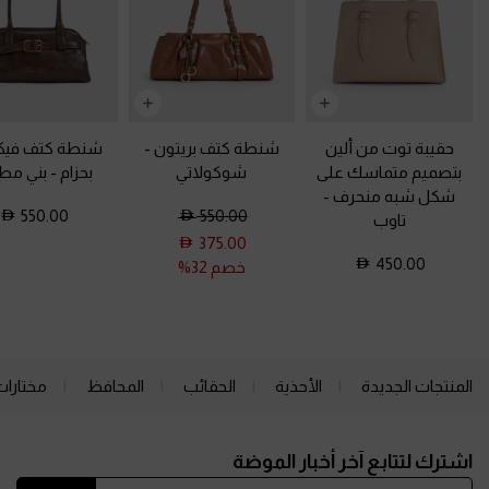
حقيبة توت من ألين
شنطة كتف بريتون
-
شنطة كتف فيكت
بتصميم متماسك على
شوكولاتي
بحزام
-
بني مط
شكل شبه منحرف
-
550.00
550.00
تاوب
375.00
450.00
خصم 32%
المنتجات الجديدة
الأحذية
الحقائب
المحافظ
مختارات
Site footer
اشترك لتتابع آخر أخبار الموضة