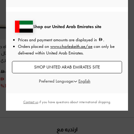
Shop our United Arab Emirates site
Prices and payment amounts are displayed in
.
Orders placed on
www.charleskeith.ae/ae
can only be
نظارات شمسية بإطار
أحذية روثي "مولز" من
صندل شامواه ص
delivered within United Arab Emirates.
دائري
-
أزرق
الجلد السويدي الصناعي
مزين بالكريستال
-
مفتوحة من الخلف بكعب
طباشيري
400.00
عالي
-
برغندي
SHOP UNITED ARAB EMIRATES SITE
325.00
225.00
350.00
خصم 44%
225.00
Preferred Language:
200.00
خصم 31%
خصم 43%
Contact us
if you have questions about international shipping.
ارتديه مع