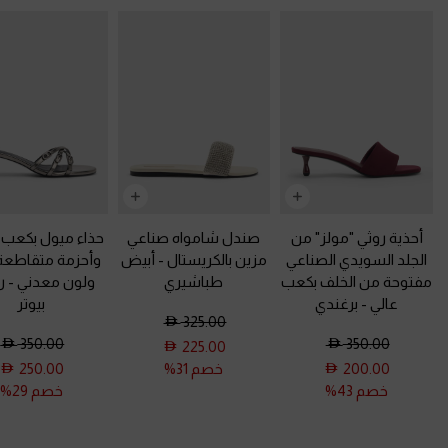
أحذية روثي "مولز" من
صندل شامواه صناعي
حذاء ميول بكعب 
الجلد السويدي الصناعي
مزين بالكريستال
-
أبيض
وأحزمة متقاطعة ب
مفتوحة من الخلف بكعب
طباشيري
ولون معدني
-
ر
عالي
-
برغندي
بيوتر
325.00
350.00
350.00
225.00
200.00
خصم 31%
250.00
خصم 43%
خصم 29%