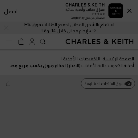
CHARLES & KEITH
تسوّق حقائب وأحذية نسائية
احصل
احصلحمّل من خلال Google Play
استمتع بالشحن المجاني لجميع الطلبات فوق ٣٥٠
+ إرجاع مجاني خلال 14 يومًا!
الصفحة الرئيسية
التخفيضات
الأحذية
أحذية الكعوب عالية الأعقاب (الهيلز)
حذاء ميول بكعب مربع مص
نوع من خامة شبكية ومزين بالترتر
تسوق المنتجات المشابهة