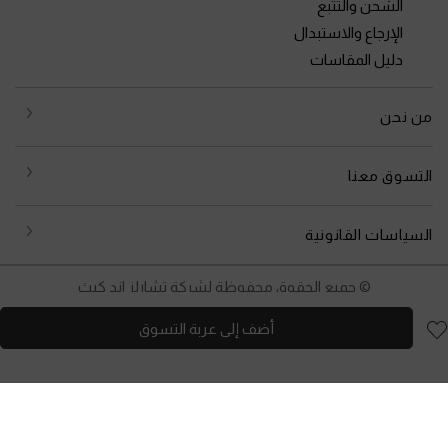
الشحن والتتبع
الإرجاع والاستبدال
دليل المقاسات
من نحن
التسوق معنا
السياسات القانونية
© جميع الحقوق محفوظة لشركة تشارلز اند كيث
أضف إلى عربة التسوق