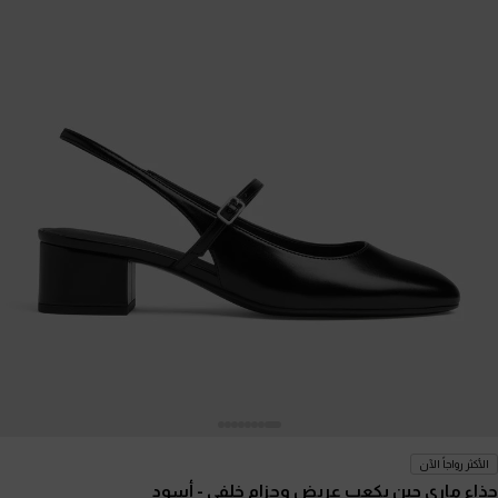
الأكثر رواجاً الآن
حذاء ماري جين بكعب عريض وحزام خلفي
- أسود