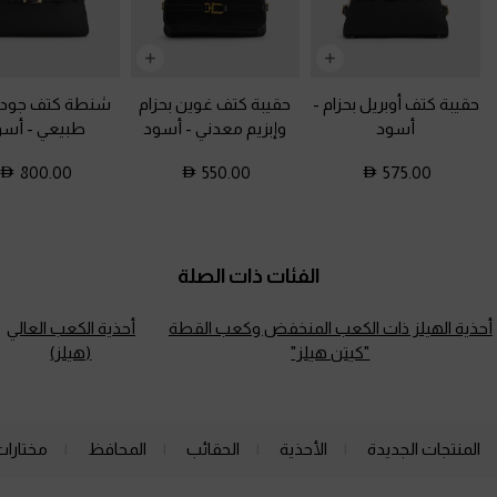
حقيبة كتف أوبريل بحزام
-
حقيبة كتف غوين بحزام
شنطة كتف جودي
أسود
وإبزيم معدني
-
أسود
طبيعي
-
أسو
800.00
550.00
575.00
الفئات ذات الصلة
أحذية الهيلز ذات الكعب المنخفض وكعب القطة
أحذية الكعب العالي
"كيتن هيلز"
(هيلز)
المنتجات الجديدة
الأحذية
الحقائب
المحافظ
مختارات