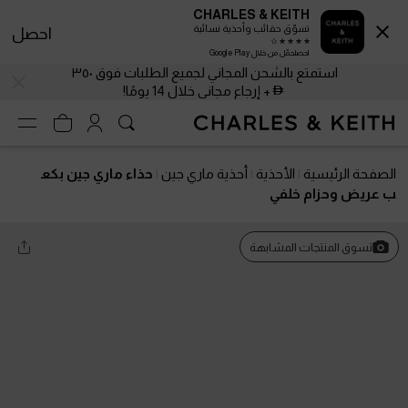
CHARLES & KEITH
تسوّق حقائب وأحذية نسائية
احصل
احصلحمّل من خلال Google Play
استمتع بالشحن المجاني لجميع الطلبات فوق ٣٥٠
+ إرجاع مجاني خلال 14 يومًا!
الصفحة الرئيسية
الأحذية
أحذية ماري جين
حذاء ماري جين بكع
ب عريض وحزام خلفي
تسوق المنتجات المشابهة