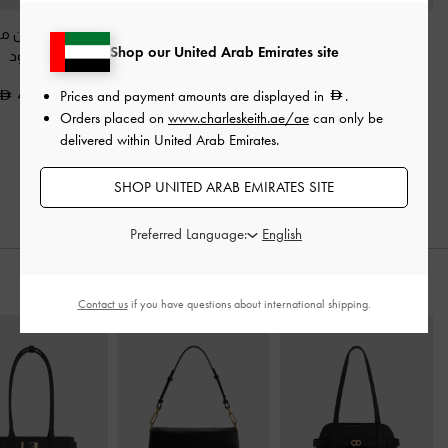
حذاء كعب بحزام خلفي
فلات بحزام خلفي
فلات ماري جين م
Shop our United Arab Emirates site
بمشبك
-
أسود
وتصميم متقاطع مزينة
-
أسود
بمسامير
-
أسود
Prices and payment amounts are displayed in
.
400.00
350.00
Orders placed on
www.charleskeith.ae/ae
can only be
375.00
delivered within United Arab Emirates.
SHOP UNITED ARAB EMIRATES SITE
Preferred Language:
ارتديه مع
Contact us
if you have questions about international shipping.