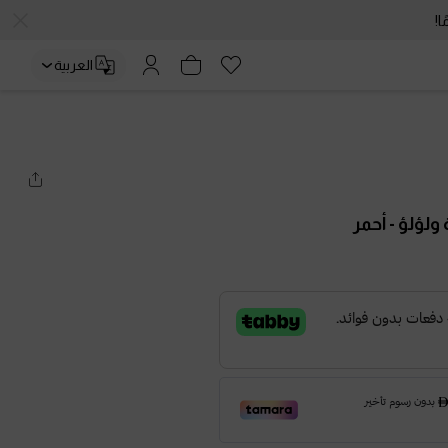
العربية
ة ولؤلؤ
- أحمر