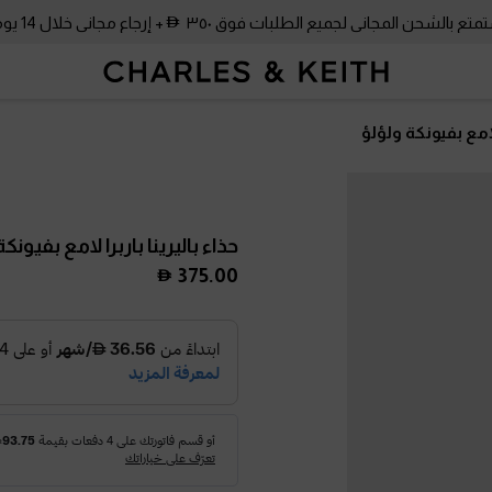
متع بالشحن المجاني لجميع الطلبات فوق ٣٥٠
+ إرجاع مجاني خلال 14 يومًا!
 لامع بفيونكة ولؤلؤ
حذاء باليرينا باربرا لامع بفيونك
375.00