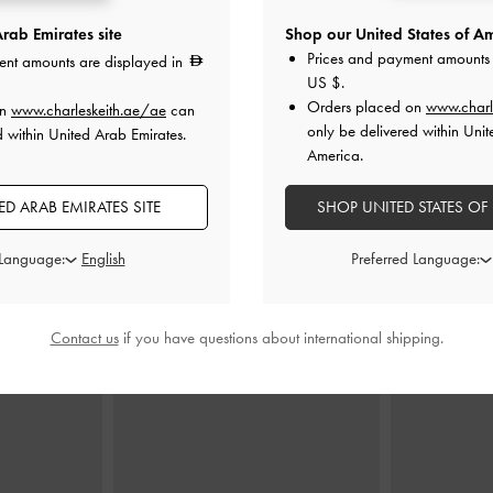
rab Emirates site
Shop our United States of Am
Prices and payment amounts 
ent amounts are displayed in
زام خلفي
-
أحمر
حذاء لوسيانا مكشوف بكعب كيتن
حذاء مفتوح من
US $
.
وحزام خلفي من الجلد اللامع
-
أحمر
مد
Orders placed on
www.charl
on
www.charleskeith.ae/ae
can
only be delivered within Unit
d within United Arab Emirates.
0
350.00
America.
D ARAB EMIRATES SITE
SHOP UNITED STATES OF
 Language:
Preferred Language:
Contact us
if you have questions about international shipping.
ارتديه مع