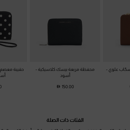
سحّاب علوي
-
محفظة مربعة بيسك كلاسيكية
-
حقيبة معصم 
أسود
أسو
0
150.00
الفئات ذات الصلة