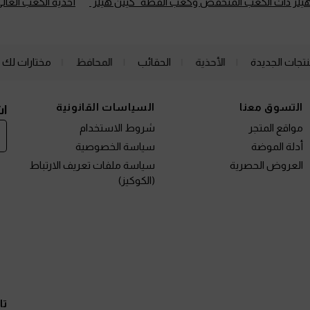
لهيلز ذات الكعب المنخفض وكعب القطة "كيتن هيلز"
أحذية الكعب العالي
نتجات الجديدة
الأحذية
الحقائب
المحافظ
مختارات لك
التسوق معنا
السياسات القانونية
اش
مواقع المتجر
شروط الاستخدام
أدلة الموضة
سياسة الخصوصية
العروض الحصرية
سياسة ملفات تعريف الارتباط
(الكوكيز)
تا