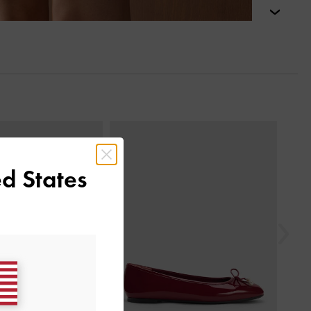
التالي
السابق
d States