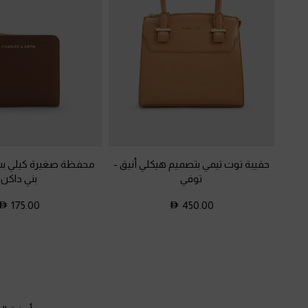
حقيبة توت تيمي بتصميم هيكلي أنيق
-
محفظة صغيرة كيلي ب
توفي
بني داكن
175.00
450.00