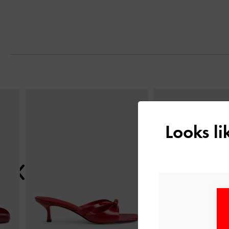
التالي
Looks l