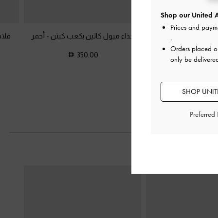
Shop our United A
Prices and paym
 الخلف كالين بمقدمة
حذاء ميول كالين بكعب كيتن
-
أحمر
فلات
.
ببة
-
أحمر
Orders placed 
350.00
only be delivere
350.0
SHOP UNITE
Preferred