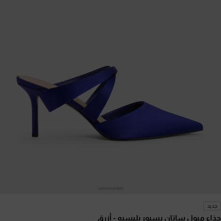
جديد
حذاء ميول ساتان بسيور بليسيه
- أزرق