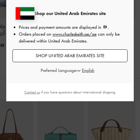
Shop our United Arab Emirates site
حذاء ساتان بسير خلفي
كعب ستيليتو ساتان
حذاء ميول بران
Prices and payment amounts are displayed in
.
وسيور بليسيه
-
أزرق
بثلاثة أحزمة مطوية
-
بفيونكة
-
أزر
Orders placed on
www.charleskeith.ae/ae
can only be
أزرق
delivered within United Arab Emirates.
350.00
400.00
375.00
SHOP UNITED ARAB EMIRATES SITE
Preferred Language:
ارتديه مع
Contact us
if you have questions about international shipping.