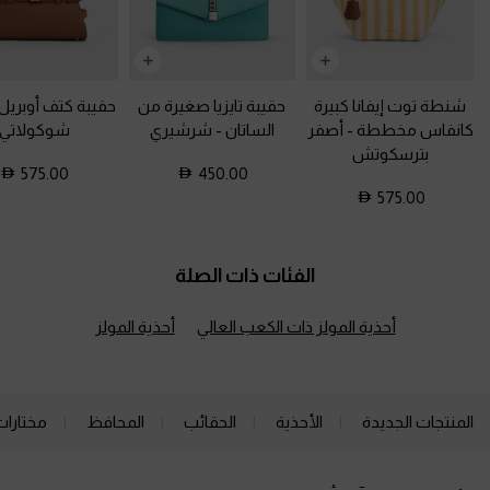
شنطة توت إيفانا كبيرة
حقيبة تايزيا صغيرة من
حقيبة كتف أوبريل 
كانفاس مخططة
-
أصفر
الساتان
-
شرشيري
شوكولاتي
بترسكوتش
575.00
450.00
575.00
الفئات ذات الصلة
أحذية المولز ذات الكعب العالي
أحذية المولز
المنتجات الجديدة
الأحذية
الحقائب
المحافظ
مختارات
Site footer