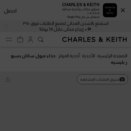
CHARLES & KEITH
تسوّق حقائب وأحذية نسائية
احصل
احصلحمّل من خلال Google Play
استمتع بالشحن المجاني لجميع الطلبات فوق ٣٥٠
+ إرجاع مجاني خلال 14 يومًا!
الصفحة الرئيسية
الأحذية
أحذية المولز
حذاء ميول ساتان بسيو
ر بليسيه
تسوق المنتجات المشابهة