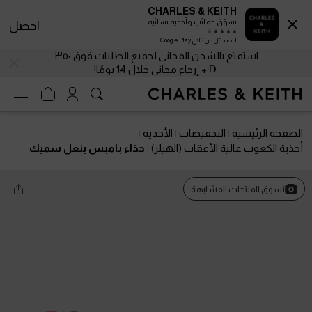
CHARLES & KEITH
تسوّق حقائب وأحذية نسائية
احصل
احصلحمّل من خلال Google Play
استمتع بالشحن المجاني لجميع الطلبات فوق ٣٥٠
+ إرجاع مجاني خلال 14 يومًا!
الصفحة الرئيسية
التخفيضات
الأحذية
أحذية الكعوب عالية الأعقاب (الهيلز)
حذاء بامبس بنعل سميك
وحزام كاحل
تسوق المنتجات المشابهة