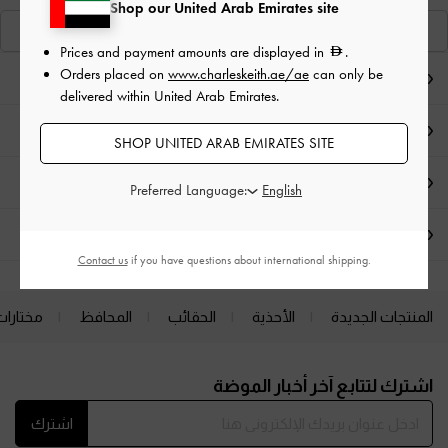
Shop our United Arab Emirates site
عرض منتجاتٍ مشابهة
Prices and payment amounts are displayed in
.
Orders placed on
www.charleskeith.ae/ae
can only be
ملاحظات المحرر
delivered within United Arab Emirates.
تفاصيل المنتج وتعليمات العناية
SHOP UNITED ARAB EMIRATES SITE
العروض الحصرية
Preferred Language:
الشحن والإرجاع
Contact us
if you have questions about international shipping.
المنتجات الجديدة
الأحذية
الحقائب
المحافظ
مختارات
Site footer
اشترك لتتابع آخر أخبار الموضة
اشترك