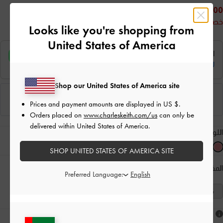
225.00
خصم 50%
Looks like you're shopping from
United States of America
Shop our United States of America site
Prices and payment amounts are displayed in
US $
.
Orders placed on
www.charleskeith.com/us
can only be
delivered within United States of America.
اللون:
وردي
SHOP UNITED STATES OF AMERICA SITE
المقاس:
اختر المقاس
دليل المقاسات
Preferred Language:
41
40
39
38
37
36
35
هل أعجبكَ ما رأيت؟