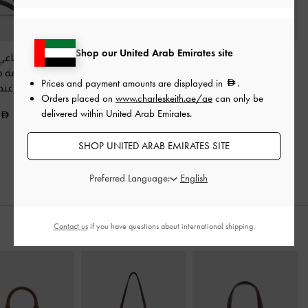
Shop our United Arab Emirates site
حذاء ماري جين بكعب
حذاء ميول بكعب وجلد
كعب جلد صناعي 
عريض وحزام خلفي
-
لامع وبسيور عريضة
-
خلفي ومقدمة م
Prices and payment amounts are displayed in
.
برغندي
برغندي
مدببة
-
برغند
Orders placed on
www.charleskeith.ae/ae
can only be
delivered within United Arab Emirates.
350.00
350.00
350.00
SHOP UNITED ARAB EMIRATES SITE
Preferred Language:
Contact us
if you have questions about international shipping.
ارتديه مع