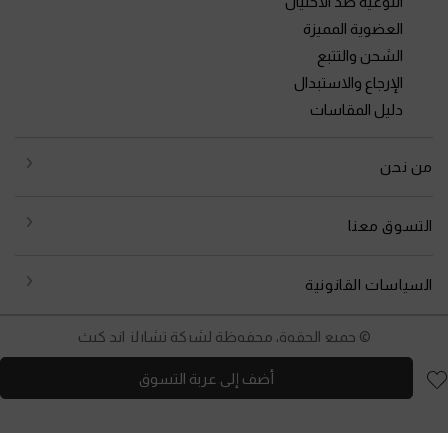
التوعية ضد الاحتيال
العضوية المميزة
الشحن والتتبع
الإرجاع والاستبدال
دليل المقاسات
من نحن
التسوق معنا
السياسات القانونية
© جميع الحقوق محفوظة لشركة تشارلز اند كيث
أضف إلى عربة التسوق