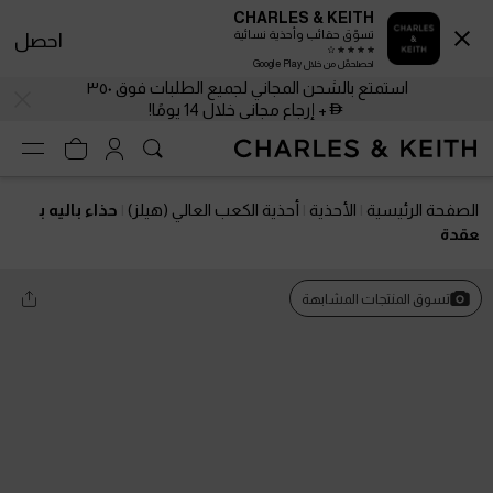
CHARLES & KEITH
تسوّق حقائب وأحذية نسائية
احصل
احصلحمّل من خلال Google Play
استمتع بالشحن المجاني لجميع الطلبات فوق ٣٥٠
+ إرجاع مجاني خلال 14 يومًا!
الصفحة الرئيسية
الأحذية
أحذية الكعب العالي (هيلز)
حذاء باليه ب
عقدة
تسوق المنتجات المشابهة