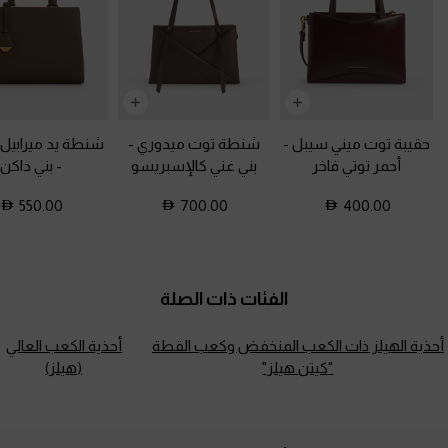
حقيبة توت ميني سيبل
-
شنطة توت ميدوري
-
شنطة يد ميرابيل م
أحمر توتي فاخر
بني غني كالإسبريسو
-
بني داكن
550.00
700.00
400.00
الفئات ذات الصلة
أحذية الهيلز ذات الكعب المنخفض وكعب القطة
أحذية الكعب العالي
"كيتن هيلز"
(هيلز)