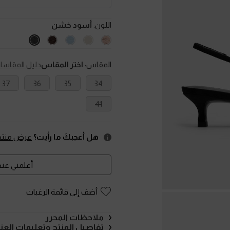
اللون:
أسود خشن
المقاس:
اختر المقاس
دليل المقاسا
37
36
35
34
41
هل أعجبكَ ما رأيت؟
عرض منتجا
أعلمني عند 
أضف إلى قائمة الرغبات
ملاحظات المحرر
تفاصيل المنتج وتعليمات العنا