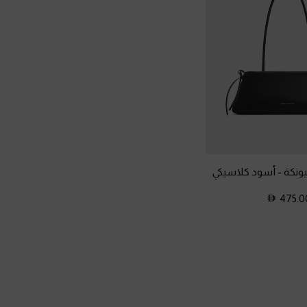
يونكة
-
أسود كلاسيكي
475.0