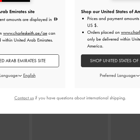
rab Emirates site
Shop our United States of Am
Prices and payment amounts 
ent amounts are displayed in
US $
.
بمقدمة مدببة
صندل ساتان أردن بسير خلفي وكعب
فلات إيماني سا
Orders placed on
www.charl
on
www.charleskeith.ae/ae
can
ود خشن
متموج
-
أسود خشن
only be delivered within Unit
d within United Arab Emirates.
0
350.00
America.
D ARAB EMIRATES SITE
SHOP UNITED STATES OF
 Language:
Preferred Language:
Contact us
if you have questions about international shipping.
ارتديه مع