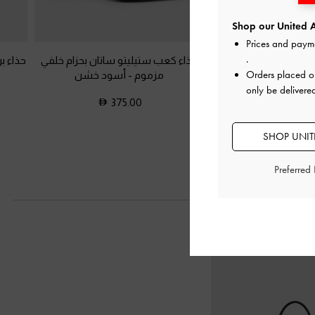
Shop our United A
Prices and paym
.
تان بحزام خلفي
-
أسود
حذاء كعب ستيليتو ساتان بحزام خلفي
حذاء ب
Orders placed 
خشن
مزموم
-
أسود خشن
only be delivere
375.00
350.0
SHOP UNITE
Preferred