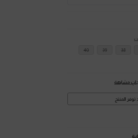
ت
40
39
38
تٍ مشابهة
توفر المنتج
ية