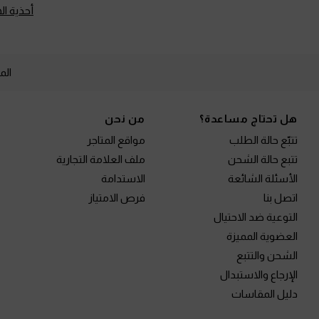
أحذية ا
الم
Site footer
هل تحتاج مساعدة؟
من نحن
تتبّع حالة الطلب
مواقع المتاجر
تتبع حالة الشحن
ملف العلامة التجارية
الأسئلة الشائعة
الاستدامة
اتصل بنا
فرص الامتياز
التوعية ضد الاحتيال
العضوية المميزة
الشحن والتتبع
الإرجاع والاستبدال
دليل المقاسات