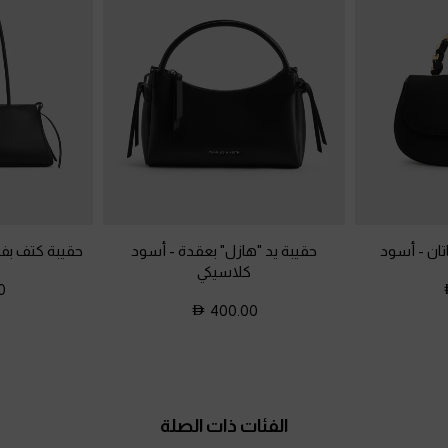
تان
-
أسود
حقيبة يد "هازل" بعقدة
-
أسود
حقيبة كتف بف
كلاسيكي
0
400.00
الفئات ذات الصلة