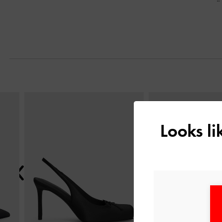
التالي
Looks l