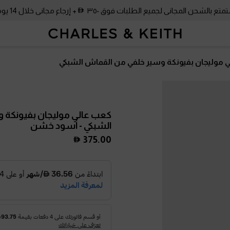
متع بالشحن المجاني لجميع الطلبات فوق ٣٥٠
+ إرجاع مجاني خلال 14 يومًا!
 موليجان بفيونكة وسير خلفي من القماش الشبكي
كعب عالي موليجان بفيونكة 
الشبكي
- أسود خشن
375.00