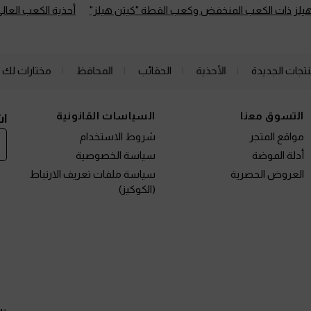
لهيلز ذات الكعب المنخفض وكعب القطة "كيتن هيلز"
أحذية الكعب العالي
نتجات الجديدة
الأحذية
الحقائب
المحافظ
مختارات لك
التسوق معنا
السياسات القانونية
اش
مواقع المتجر
شروط الاستخدام
أدلة الموضة
سياسة الخصوصية
العروض الحصرية
سياسة ملفات تعريف الارتباط
(الكوكيز)