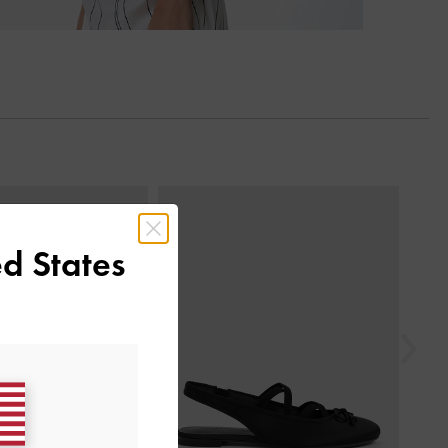
السابق
d States