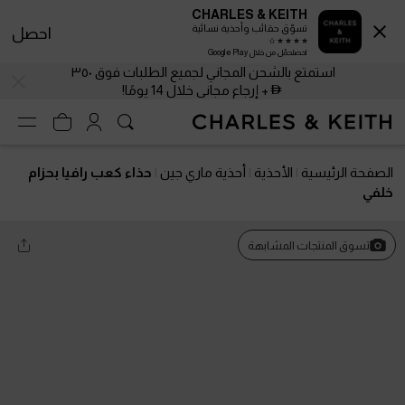
CHARLES & KEITH
تسوّق حقائب وأحذية نسائية
احصل
احصلحمّل من خلال Google Play
استمتع بالشحن المجاني لجميع الطلبات فوق ٣٥٠
+ إرجاع مجاني خلال 14 يومًا!
الصفحة الرئيسية
الأحذية
أحذية ماري جين
حذاء كعب رافيا بحزام
خلفي
تسوق المنتجات المشابهة