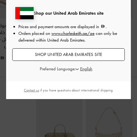
Shop our United Arab Emirates site
حذاء ميول أردن بكعب
باليرينا ساتان بحزام خلفي
كعب عالي مولي
Prices and payment amounts are displayed in
.
متموج
-
وردي فاتح
وتصميم متقاطع
-
وردي
بفيونكة وسير خل
Orders placed on
www.charleskeith.ae/ae
can only be
فاتح
القماش الشبكي
-
delivered within United Arab Emirates.
350.00
خجول
350.00
SHOP UNITED ARAB EMIRATES SITE
375.00
Preferred Language:
ارتديه مع
Contact us
if you have questions about international shipping.