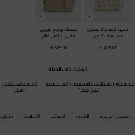
حقيبة كتف كالا صغيرة
شنطة بولينغ فيرجي
منسوجة
-
كريمي
ميني
-
زيتوني فاتح
525.00
475.00
الفئات ذات الصلة
أحذية الهيلز ذات الكعب المنخفض وكعب القطة
أحذية الكعب العالي
"كيتن هيلز"
(هيلز)
المنتجات الجديدة
الأحذية
الحقائب
المحافظ
مختارات
Site footer