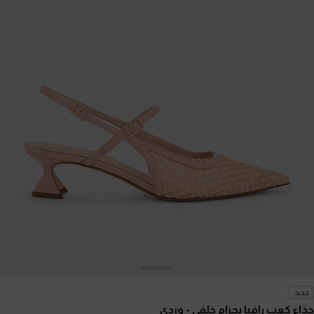
جديد
حذاء كعب رافيا بحزام خلفي
- وردي