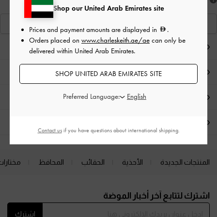
هل أعجبكَ ما رأيت؟
Shop our United Arab Emirates site
عرض منتجاتٍ مشابهة
Prices and payment amounts are displayed in
.
Orders placed on
www.charleskeith.ae/ae
can only be
ملاحظات المحرر
delivered within United Arab Emirates.
تفاصيل المنتج وتعليمات العناية
SHOP UNITED ARAB EMIRATES SITE
Preferred Language:
العروض الحصرية
الشحن والإرجاع
Contact us
if you have questions about international shipping.
المنتجات الجديدة
الأحذية
الحقائب
المحافظ
مختارات
Site footer
اشترك لتتابع آخر أخبار الموضة
اشترك