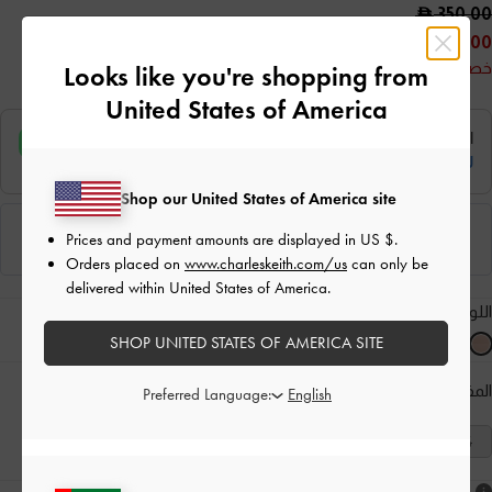
350.00
175.00
خصم 50%
Looks like you're shopping from
United States of America
Shop our United States of America site
Prices and payment amounts are displayed in
US $
.
Orders placed on
www.charleskeith.com/us
can only be
delivered within United States of America.
اللون:
لون البشرة الطبيعي
SHOP UNITED STATES OF AMERICA SITE
المقاس:
اختر المقاس
دليل المقاسات
Preferred Language:
41
40
39
38
37
36
35