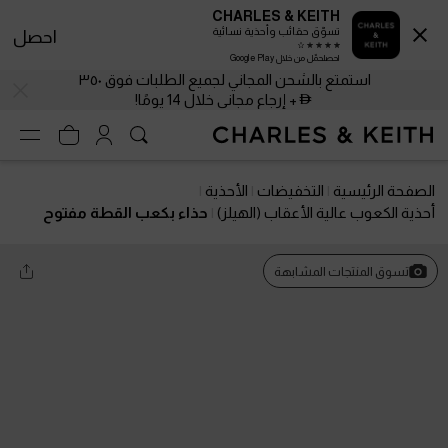
CHARLES & KEITH
تسوّق حقائب وأحذية نسائية
احصل
احصلحمّل من خلال Google Play
استمتع بالشحن المجاني لجميع الطلبات فوق ٣٥٠
+ إرجاع مجاني خلال 14 يومًا!
الصفحة الرئيسية
التخفيضات
الأحذية
أحذية الكعوب عالية الأعقاب (الهيلز)
حذاء بكعب القطة مفتوح
من الخلف ومزين بحلية معدنية
تسوق المنتجات المشابهة