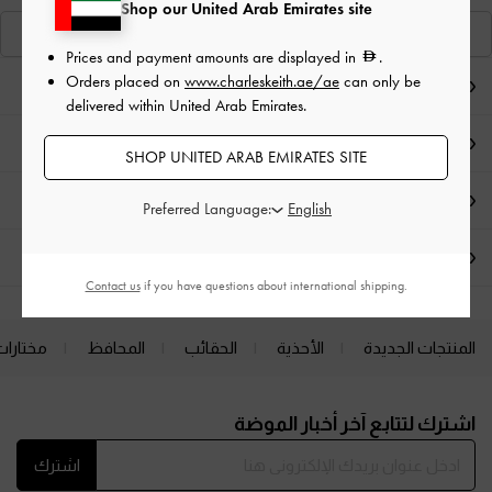
Shop our United Arab Emirates site
عرض منتجاتٍ مشابهة
Prices and payment amounts are displayed in
.
Orders placed on
www.charleskeith.ae/ae
can only be
ملاحظات المحرر
delivered within United Arab Emirates.
تفاصيل المنتج وتعليمات العناية
SHOP UNITED ARAB EMIRATES SITE
العروض الحصرية
Preferred Language:
الشحن والإرجاع
Contact us
if you have questions about international shipping.
المنتجات الجديدة
الأحذية
الحقائب
المحافظ
مختارات
Site footer
اشترك لتتابع آخر أخبار الموضة
اشترك