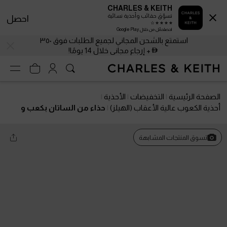
CHARLES & KEITH
تسوّق حقائب وأحذية نسائية
احصل
احصلحمّل من خلال Google Play
استمتع بالشحن المجاني لجميع الطلبات فوق ٣٥٠
+ إرجاع مجاني خلال 14 يومًا!
الصفحة الرئيسية
التخفيضات
الأحذية
أحذية الكعوب عالية الأعقاب (الهيلز)
حذاء من الساتان بكعب و
مقدمة مدببة وحزام مزخرف
تسوق المنتجات المشابهة