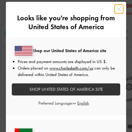
200.00
خصم 47%
Looks like you're shopping from
United States of America
Shop our United States of America site
Prices and payment amounts are displayed in
US $
.
Orders placed on
www.charleskeith.com/us
can only be
delivered within United States of America.
اللون:
أزرق
SHOP UNITED STATES OF AMERICA SITE
المقاس:
اختر المقاس
دليل المقاسات
Preferred Language:
41
40
39
38
37
36
35
هل أعجبكَ ما رأيت؟