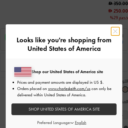
350.00
250.00
خصم 29%
Looks like you're shopping from
United States of America
Shop our United States of America site
اللون:
لون البشرة الطبيعي
Prices and payment amounts are displayed in
US $
.
Orders placed on
www.charleskeith.com/us
can only be
delivered within United States of America.
المقاس:
اختر المقاس
دليل المقاسات
SHOP UNITED STATES OF AMERICA SITE
41
40
39
38
37
36
35
Preferred Language: