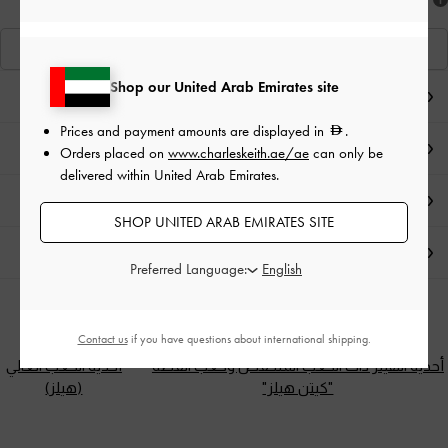
هل أعجبكَ ما رأيت؟
عرض منتجاتٍ مشابهة
Shop our United Arab Emirates site
ملاحظات المحرر
Prices and payment amounts are displayed in
.
تفاصيل المنتج وتعليمات العناية
Orders placed on
www.charleskeith.ae/ae
can only be
delivered within United Arab Emirates.
العروض الحصرية
SHOP UNITED ARAB EMIRATES SITE
الشحن والإرجاع
Preferred Language:
الفئات ذات الصلة
Contact us
if you have questions about international shipping.
أحذية الهيلز ذات الكعب المنخفض وكعب القطة
أحذية الكعب العالي
"كيتن هيلز"
(هيلز)