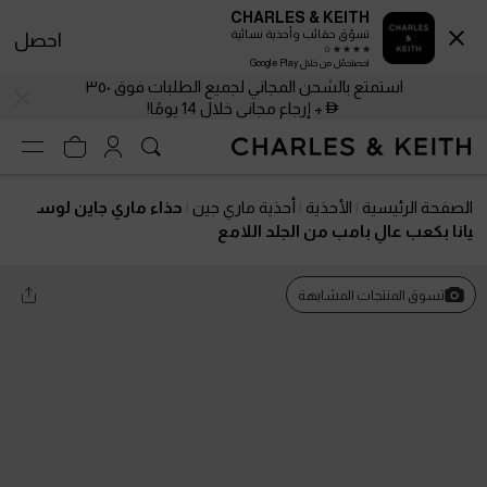
CHARLES & KEITH
تسوّق حقائب وأحذية نسائية
احصل
احصلحمّل من خلال Google Play
استمتع بالشحن المجاني لجميع الطلبات فوق ٣٥٠
+ إرجاع مجاني خلال 14 يومًا!
الصفحة الرئيسية
الأحذية
أحذية ماري جين
حذاء ماري جاين لوس
يانا بكعب عالٍ بامب من الجلد اللامع
تسوق المنتجات المشابهة