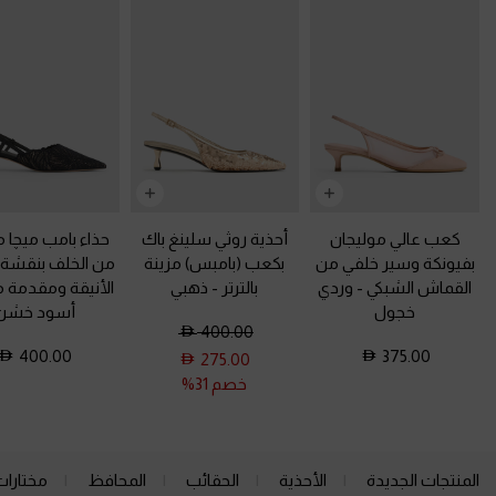
كعب عالي موليجان
أحذية روثي سلينغ باك
حذاء بامب ميچا 
بفيونكة وسير خلفي من
بكعب (بامبس) مزينة
من الخلف بنقشة ا
القماش الشبكي
-
وردي
بالترتر
-
ذهبي
الأنيقة ومقدمة م
خجول
أسود خشن
400.00
400.00
375.00
275.00
خصم 31%
المنتجات الجديدة
الأحذية
الحقائب
المحافظ
مختارات