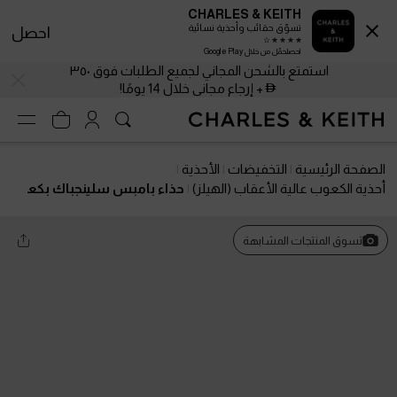
CHARLES & KEITH
تسوّق حقائب وأحذية نسائية
احصل
احصلحمّل من خلال Google Play
استمتع بالشحن المجاني لجميع الطلبات فوق ٣٥٠
+ إرجاع مجاني خلال 14 يومًا!
الصفحة الرئيسية
التخفيضات
الأحذية
أحذية الكعوب عالية الأعقاب (الهيلز)
حذاء بامبس سلينجباك بكع
ب صغير وفيونكة كريستالية
تسوق المنتجات المشابهة