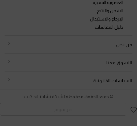
العضوية المميزة
الشحن والتتبع
الإرجاع والاستبدال
دليل المقاسات
من نحن
التسوق معنا
السياسات القانونية
© جميع الحقوق محفوظة لشركة تشارلز اند كيث
غير متوفر