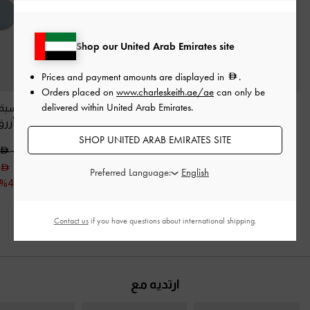
Shop our United Arab Emirates site
Prices and payment amounts are displayed in
.
Orders placed on
www.charleskeith.ae/ae
can only be
delivered within United Arab Emirates.
فيانا - موليه بأحزمة
موليه بفتحات وكعب
نظارات شمسية ب
وكعب منخفض
-
بيج
مكعبي
-
كونياكي
دائري
-
أزرق
SHOP UNITED ARAB EMIRATES SITE
400.00
350.00
350.00
225.00
Preferred Language:
خصم 44%
Contact us
if you have questions about international shipping.
ارتديه مع