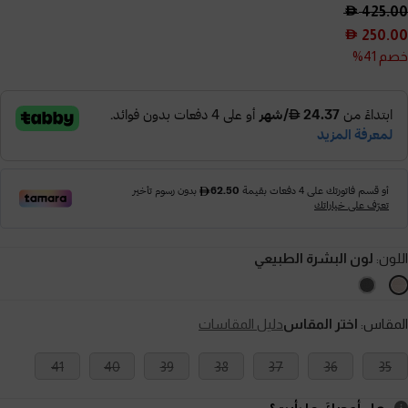
425.00
250.00
خصم 41%
اللون:
لون البشرة الطبيعي
المقاس:
اختر المقاس
دليل المقاسات
41
40
39
38
37
36
35