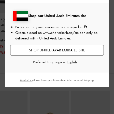
Shop our United Arab Emirates site
صندل ثونغ بريلا بكعب
صندل ساتان أردن بسير
صندل مفتوح 
مزين بالترتر
-
أسود
خلفي وكعب متموج
-
الارتداء من السا
Prices and payment amounts are displayed in
.
خشن
أسود خشن
أسود خشن
Orders placed on
www.charleskeith.ae/ae
can only be
delivered within United Arab Emirates.
300.00
350.00
350.00
200.00
SHOP UNITED ARAB EMIRATES SITE
خصم 33%
Preferred Language:
Contact us
if you have questions about international shipping.
ارتديه مع