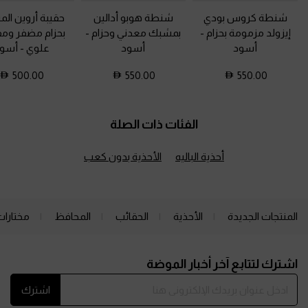
شنطة كروس بودي
شنطة هوبو أدالين
حقيبة أروين الم
إيزولد مزمومة بحزام
-
بمشبك معدني وحزام
-
بحزام مضفر و
أسود
أسود
علوي
-
أسو
500.00
550.00
550.00
الفئات ذات الصلة
أحذية الباليه
الأحذية بدون كعب
المنتجات الجديدة
الأحذية
الحقائب
المحافظ
مختارات
Site footer
اشترك لتتابع آخر أخبار الموضة
اشترك