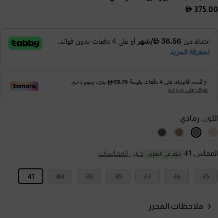
375.00
اللون:
رمادي
المقاس:
41
دليل المقاسات
متوفر في المخزون
41
40
39
38
37
36
35
ملاحظات المحرر