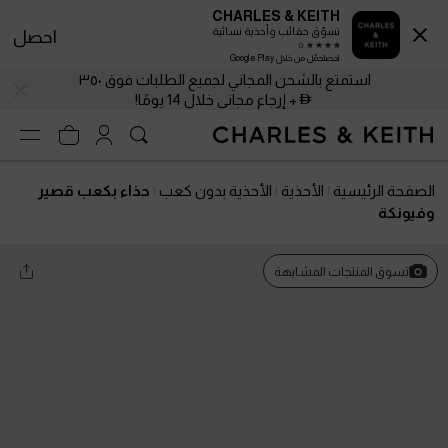
CHARLES & KEITH
تسوّق حقائب وأحذية نسائية
احصل
احصلحمّل من خلال Google Play
استمتع بالشحن المجاني لجميع الطلبات فوق ٣٥٠
+ إرجاع مجاني خلال 14 يومًا!
الصفحة الرئيسية
الأحذية
الأحذية بدون كعب
حذاء بكعب قصير
وفيونكة
تسوق المنتجات المشابهة