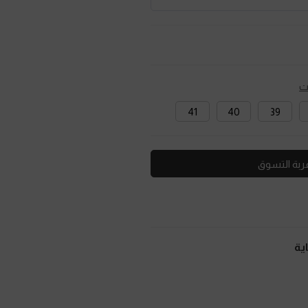
ت
41
40
39
ربة التسوق
ية