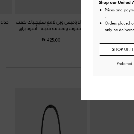
Shop our United A
Prices and paym
.
 فلات بفتحات من الجلد
حذاء بامبس وين لامع سليجنباك بكعب
حذاء ب
Orders placed 
ع
-
أسود براق
منحوت ومقدمة مدببة
-
أسود براق
only be delivere
425.00
375.0
SHOP UNITE
Preferred