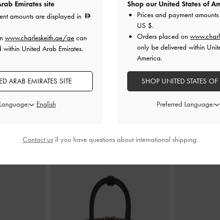
rab Emirates site
Shop our United States of Am
Prices and payment amounts 
ent amounts are displayed in
US $
.
 وحزام خلفي
حذاء باليرينا لامع بدون كعب مزيّن
حذاء ماري جين
Orders placed on
www.charl
on
www.charleskeith.ae/ae
can
سود براق
بفيونكة من الأمام
-
أسود براق
اللام
only be delivered within Unit
d within United Arab Emirates.
America.
0
350.00
D ARAB EMIRATES SITE
SHOP UNITED STATES OF
 Language:
Preferred Language:
ارتديه مع
Contact us
if you have questions about international shipping.