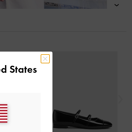
التالي
السابق
d States