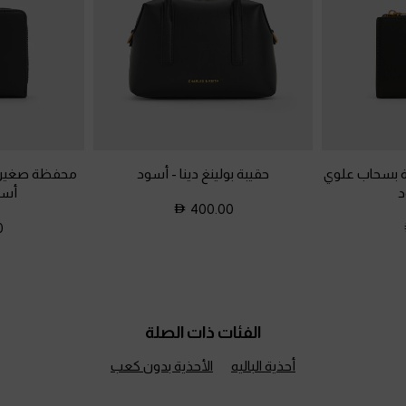
 بسحاب علوي
حقيبة بولينغ دينا
-
أسود
محفظة صغيرة 
د
أسو
400.00
0
الفئات ذات الصلة
أحذية الباليه
الأحذية بدون كعب