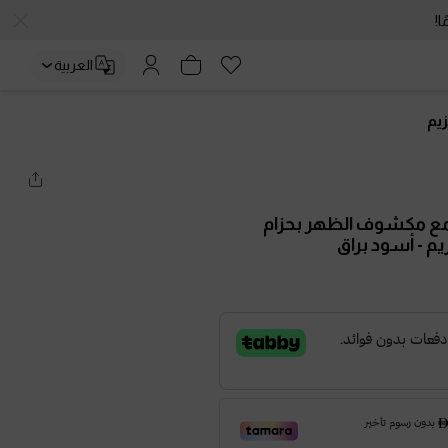
العربية
يم
امع مكشوف الظهر بحزام
يم
- أسود براق