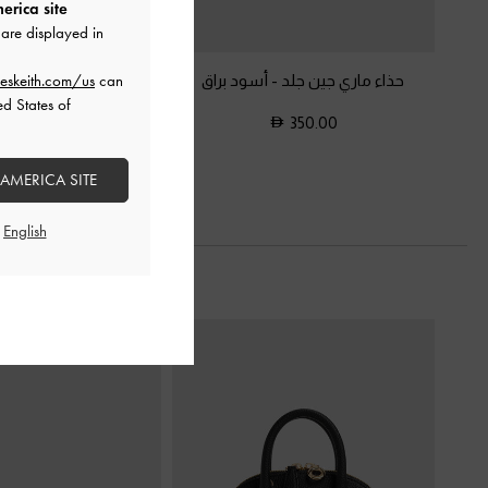
erica site
are displayed in
حذاء ماري جين جلد
-
أسود براق
حذاء لامع بكعب صغير
eskeith.com/us
can
وشريط بمشبك
-
أ
ed States of
350.00
350.00
 AMERICA SITE