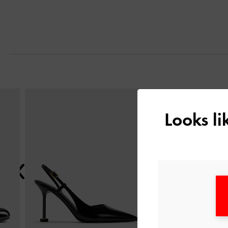
التالي
Looks l