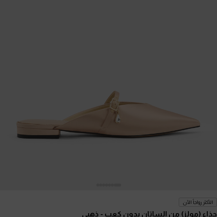
الأكثر رواجاً الآن
حذاء (مولز) من الساتان بدون كعب
- ذهبي