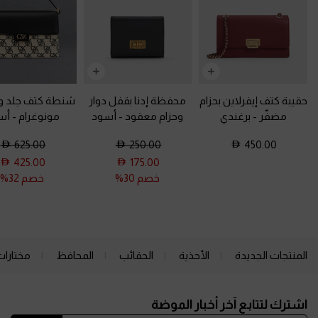
حقيبة كتف إيفرلاين بحزام
محفظة إدنا بقفل دوار
شنطة كتف جلد 
مضفّر
-
برغندي
وحزام معقود
-
أسود
مونوغرام
-
أس
625.00
250.00
450.00
425.00
175.00
خصم 30%
خصم 32%
المنتجات الجديدة
الأحذية
الحقائب
المحافظ
مختارات
Site footer
اشترك لتتابع آخر أخبار الموضة