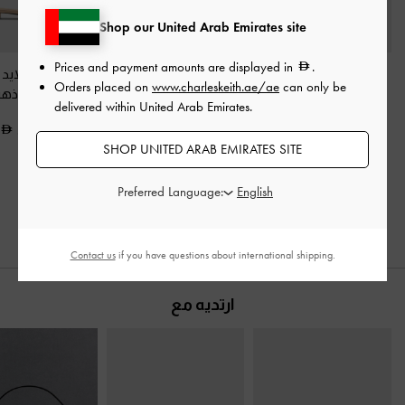
Shop our United Arab Emirates site
Prices and payment amounts are displayed in
.
حذاء جايس مفتوح من
أحذية روثي سلينغ باك
صنادل سلايد 
Orders placed on
www.charleskeith.ae/ae
can only be
الخلف مصنوع من الجلد
بكعب (بامبس) مزينة
الساتان
-
ذهب
delivered within United Arab Emirates.
بكعب قصير (كيتنز)
-
بالترتر
-
ذهبي
350.00
ذهبي
SHOP UNITED ARAB EMIRATES SITE
400.00
550.00
275.00
Preferred Language:
400.00
خصم 31%
خصم 27%
Contact us
if you have questions about international shipping.
ارتديه مع