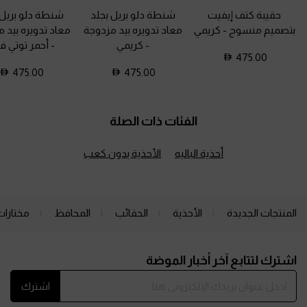
حقيبة كتف إيفيت
شنطة دلو بريل بجلد
شنطة دلو بريل 
بتصميم منسوج
-
كريمي
معاد تدويره بيد مزدوجة
معاد تدويره بيد 
-
كريمي
-
أحمر توتي فا
475.00
475.00
475.00
الفئات ذات الصلة
أحذية الباليه
الأحذية بدون كعب
المنتجات الجديدة
الأحذية
الحقائب
المحافظ
مختارات
Site footer
اشترك لتتابع آخر أخبار الموضة
اشترك