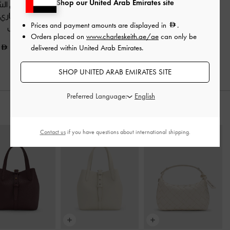
Shop our United Arab Emirates site
باليرينا جلد مطرزة
-
شبشب شبكي مطرز
باليرينا إيلوري ال
أبيض
وساتان
-
أبيض
بحزام خلفي ماري
Prices and payment amounts are displayed in
.
أبيض
Orders placed on
www.charleskeith.ae/ae
can only be
325.00
550.00
delivered within United Arab Emirates.
325.00
SHOP UNITED ARAB EMIRATES SITE
Preferred Language:
ارتديه مع
Contact us
if you have questions about international shipping.