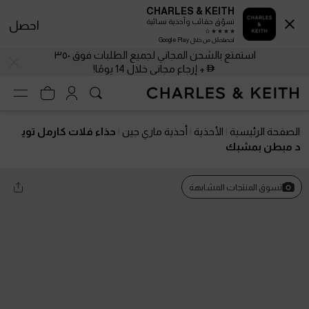
CHARLES & KEITH
تسوّق حقائب وأحذية نسائية
احصل
احصلحمّل من خلال Google Play
استمتع بالشحن المجاني لجميع الطلبات فوق ٣٥٠
+ إرجاع مجاني خلال 14 يومًا!
الصفحة الرئيسية
الأحذية
أحذية ماري جين
حذاء فلات كارمل توي
د مبطن بمشبك
تسوق المنتجات المشابهة