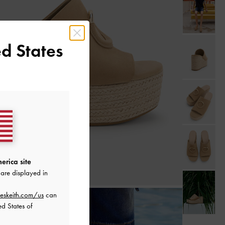
d States
erica site
are displayed in
eskeith.com/us
can
ed States of