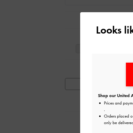
Looks l
ت
41
40
39
تٍ مشابهة
توفر المنتج
Shop our United A
Prices and paym
.
Orders placed 
ية
only be delivere