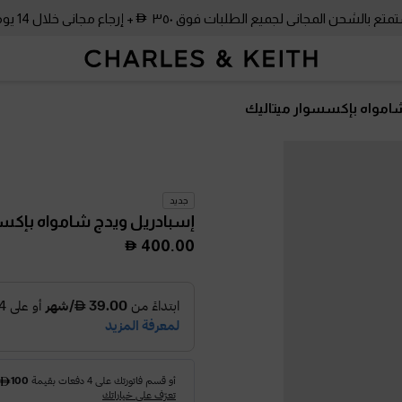
متع بالشحن المجاني لجميع الطلبات فوق ٣٥٠
+ إرجاع مجاني خلال 14 يومًا!
امواه بإكسسوار ميتاليك
جديد
إسبادريل ويدج شامواه بإكس
400.00