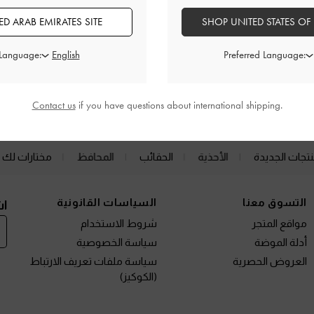
D ARAB EMIRATES SITE
SHOP UNITED STATES OF
 Language:
Preferred Language:
الفئات ذات الصلة
أحذية بكعب ويدج
Contact us
if you have questions about international shipping.
نتجات الجديدة
الأحذية
الحقائب
المحافظ
مختارات لك
التسوق معنا
السياسات القانونية
اش
مواقع المتجر
شروط الاستخدام
أدلة الموضة
سياسة الخصوصية
العروض الحصرية
سياسة ملفات تعريف الارتباط
(الكوكيز)