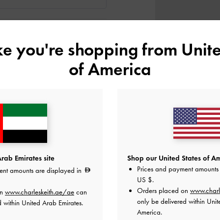
اللون:
رملي
ike you're shopping from
Unite
of America
المقاس:
اختر المقاس
دليل المقاسا
38
37
36
35
هل أعجبكَ ما رأيت؟
عرض منتجا
أعلمني عند 
rab Emirates site
Shop our United States of Am
أضف إلى قائمة الرغبات
Prices and payment amounts 
ent amounts are displayed in
US $
.
ملاحظات المحرر
Orders placed on
www.charl
on
www.charleskeith.ae/ae
can
تفاصيل المنتج وتعليمات العنا
only be delivered within Unit
d within United Arab Emirates.
العروض الحصرية
America.
الشحن والإرجاع