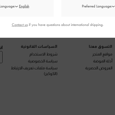
العروض الحصرية
الشحن والإرجاع
 Language:
Preferred Language:
Contact us
if you have questions about international shipping.
نتجات الجديدة
الأحذية
الحقائب
المحافظ
مختارات لك
التسوق معنا
السياسات القانونية
اش
مواقع المتجر
شروط الاستخدام
أدلة الموضة
سياسة الخصوصية
العروض الحصرية
سياسة ملفات تعريف الارتباط
(الكوكيز)