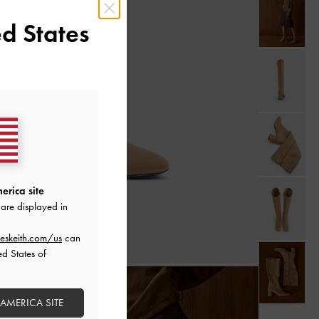
d States
erica site
are displayed in
eskeith.com/us
can
ed States of
 AMERICA SITE