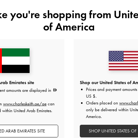
ike you're shopping from
Unite
of America
اللون:
رملي
المقاس:
اختر المقاس
دليل المقاسا
38
37
36
35
هل أعجبكَ ما رأيت؟
عرض منتجا
rab Emirates site
Shop our United States of Am
Prices and payment amounts 
ent amounts are displayed in
غير 
US $
.
Orders placed on
www.charl
on
www.charleskeith.ae/ae
can
only be delivered within Unit
d within United Arab Emirates.
أضف إلى قائمة الرغبات
America.
ملاحظات المحرر
D ARAB EMIRATES SITE
SHOP UNITED STATES OF
تفاصيل المنتج وتعليمات العنا