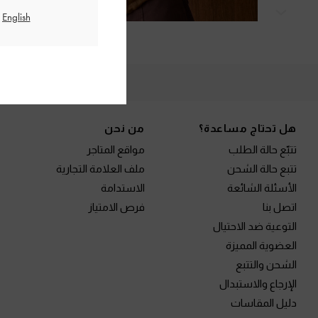
التالي
الم
Site footer
هل تحتاج مساعدة؟
من نحن
تتبّع حالة الطلب
مواقع المتاجر
تتبع حالة الشحن
ملف العلامة التجارية
الأسئلة الشائعة
الاستدامة
اتصل بنا
فرص الامتياز
التوعية ضد الاحتيال
العضوية المميزة
الشحن والتتبع
الإرجاع والاستبدال
دليل المقاسات