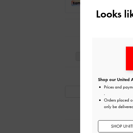
Looks l
ت
41
40
39
تٍ مشابهة
Shop our United A
Prices and paym
متوفر
.
Orders placed 
only be delivere
SHOP UNITE
ية