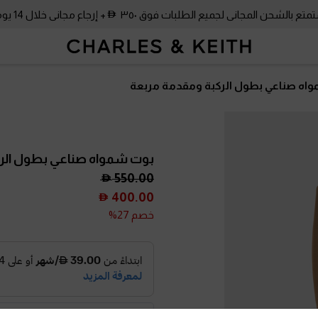
متع بالشحن المجاني لجميع الطلبات فوق ٣٥٠
+ إرجاع مجاني خلال 14 يومًا!
اه صناعي بطول الركبة ومقدمة مربعة
بوت شمواه صناعي بطول الر
550.00
400.00
خصم 27%