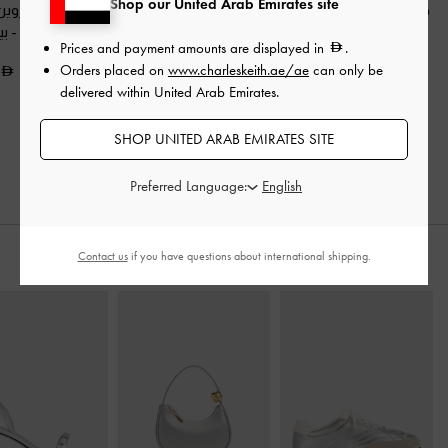
Shop our United Arab Emirates site
حقيبة باكيت ليلا بتصميم
حقيبة باكيت ليلا بتصميم
شنطة كتف أروين 
أنبوبي
-
تاوب
أنبوبي
-
زيتوني فاتح
بمسامير
-
بي
Prices and payment amounts are displayed in
.
Orders placed on
www.charleskeith.ae/ae
can only be
425.00
425.00
425.00
delivered within United Arab Emirates.
275.00
275.00
خصم 35%
خصم 35%
SHOP UNITED ARAB EMIRATES SITE
Preferred Language:
Contact us
if you have questions about international shipping.
ارتديه مع