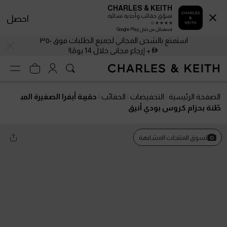
CHARLES & KEITH
تسوّق حقائب وأحذية نسائية
احصل
احصلحمّل من خلال Google Play
استمتع بالشحن المجاني لجميع الطلبات فوق ٣٥٠
+ إرجاع مجاني خلال 14 يومًا!
الصفحة الرئيسية
التخفيضات
الحقائب
حقيبة أبفرا الصغيرة المب
طّنة بحزام كروس بودي أنيق
تسوق المنتجات المشابهة