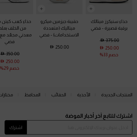
حذاء سنيكرز ميتالك
حقيبة جيزمين ميكرو
حذاء كعب كيتن 
برقبة قصيرة
-
فضي
ميتاليك (متعددة
من الخلف بم
الاستخدامات)
-
فضي
معدني مجعّد مع 
375.00
فضي
250.00
250.00
350.00
خصم 33%
250.00
خصم 29%
المنتجات الجديدة
الأحذية
الحقائب
المحافظ
مختارات
Site footer
اشترك لتتابع آخر أخبار الموضة
اشترك