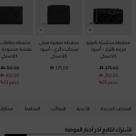
محفظة بسلسلة بافوتو
محفظة صغيرة فينلي
محفظة بطاقات إ
مزينة بالترتر
-
أسود
بسحاب دائري
-
أسود
بنقشة منسوجة
-
كلاسيكي
كلاسيكي
كلاسيكي
150.00
175.00
375.00
100.00
250.00
خصم 33%
خصم 33%
المنتجات الجديدة
الأحذية
الحقائب
المحافظ
مختارات
Site footer
اشترك لتتابع آخر أخبار الموضة