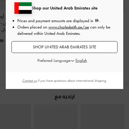
Shop our United Arab Emirates site
حقيبة ساتان بحزام
شنطة يد زيا من شامواه
حقيبة ظهر أوب
Prices and payment amounts are displayed in
.
ومقبض سلسلة وإبزيم
مُعاد تدويره
-
أسود
بتصميم مبطّن
-
Orders placed on
www.charleskeith.ae/ae
can only be
كريستالي
-
أسود
كلاسيكي
كلاسيكي
delivered within United Arab Emirates.
كلاسيكي
450.00
500.00
SHOP UNITED ARAB EMIRATES SITE
450.00
375.00
225.00
خصم 25%
Preferred Language:
خصم 50%
Contact us
if you have questions about international shipping.
ارتديه مع