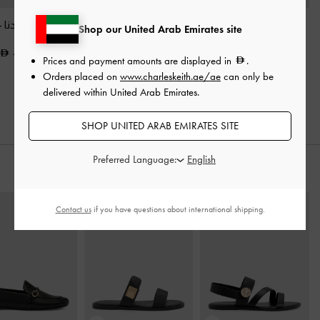
شنطة دلو بريل بجلد
حقيبة باكت (دلو) غابين
شنطة باكت إدنا
-
Shop our United Arab Emirates site
معاد تدويره بيد مزدوجة
من الجلد بحزام ومقبض
475.00
-
أسود
علوي
-
أسود
Prices and payment amounts are displayed in
.
Orders placed on
www.charleskeith.ae/ae
can only be
650.00
475.00
delivered within United Arab Emirates.
SHOP UNITED ARAB EMIRATES SITE
Preferred Language:
ارتديه مع
Contact us
if you have questions about international shipping.