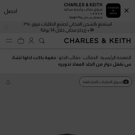
CHARLES & KEITH
تسوّق حقائب وأحذية نسائية
احصل
احصلحمّل من خلال Google Play
استمتع بالشحن المجاني لجميع الطلبات فوق ٣٥٠
+ إرجاع مجاني خلال 14 يومًا!
الصفحة الرئيسية
الحقائب
حقائب الدلو
حقيبة باكت (دلو) تشان
س بقفل دوار من الجلد المعاد تدويره
تسوق المنتجات المشابهة