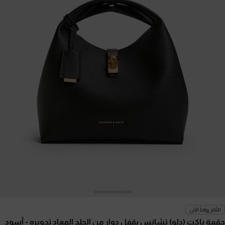
الأكثر رواجاً الآن
حقيبة باكت (دلو) تشانس بقفل دوار من الجلد المعاد تدويره
- أسود