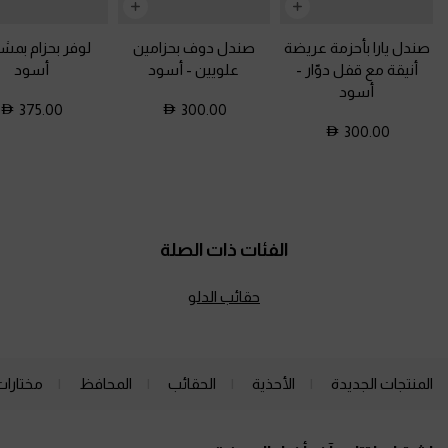
صندل يارا بأحزمة عريضة
صندل دوف بحزامين
لوفر بحزام بم
أنيقة مع قفل دوّار
-
علويين
-
أسود
أسود
أسود
375.00
300.00
300.00
الفئات ذات الصلة
حقائب الدلو
المنتجات الجديدة
الأحذية
الحقائب
المحافظ
مختارات
Site footer