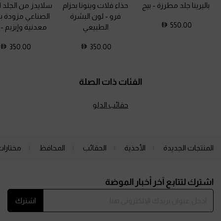
باليرينا جلد مطرزة
-
بيج
حذاء فلات وينونا بحزام
سلايدز من الجلد ا
فرو
-
لون البشرة
الصناعي مزودة ب
550.00
الطبيعي
معدنية وإبزيم
-
350.00
350.00
الفئات ذات الصلة
حقائب الدلو
المنتجات الجديدة
الأحذية
الحقائب
المحافظ
مختارات
Site footer
اشترك لتتابع آخر أخبار الموضة
اشترك