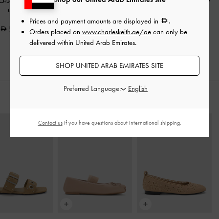
بمسامير
-
بيج
-
بيج
تاوب
Prices and payment amounts are displayed in
.
575.00
250.00
425.00
Orders placed on
www.charleskeith.ae/ae
can only be
delivered within United Arab Emirates.
SHOP UNITED ARAB EMIRATES SITE
Preferred Language:
ارتديه مع
Contact us
if you have questions about international shipping.