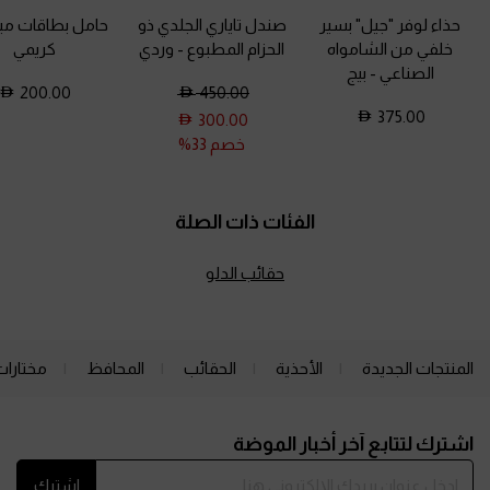
حذاء لوفر "جيل" بسير
صندل تاياري الجلدي ذو
حامل بطاقات م
خلفي من الشامواه
الحزام المطبوع
-
وردي
كريمي
الصناعي
-
بيج
200.00
450.00
375.00
300.00
خصم 33%
الفئات ذات الصلة
حقائب الدلو
المنتجات الجديدة
الأحذية
الحقائب
المحافظ
مختارات
Site footer
اشترك لتتابع آخر أخبار الموضة
اشترك