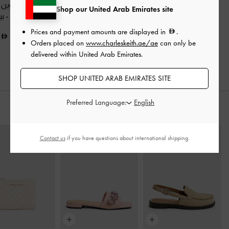
شنطة كتف كالا
-
حقيبة إيدا المنسوجة
شنطة يد أروين م
Shop our United Arab Emirates site
شوفاني
متعددة الخطوط - XL
-
بمسامير
-
بي
تاوب
Prices and payment amounts are displayed in
.
525.00
450.00
Orders placed on
www.charleskeith.ae/ae
can only be
575.00
delivered within United Arab Emirates.
SHOP UNITED ARAB EMIRATES SITE
Preferred Language:
ارتديه مع
Contact us
if you have questions about international shipping.