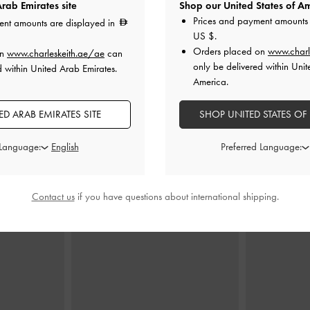
rab Emirates site
Shop our United States of Am
Prices and payment amounts 
ent amounts are displayed in
US $
.
ميني
-
أسود
شنطة هوبو بيسي بجيب جانبي
-
أسود
حقيبة هوبو إي
Orders placed on
www.charl
on
www.charleskeith.ae/ae
can
كلاسيكي
أسو
only be delivered within Unit
d within United Arab Emirates.
America.
0
500.00
D ARAB EMIRATES SITE
SHOP UNITED STATES OF
 Language:
Preferred Language:
ارتديه مع
Contact us
if you have questions about international shipping.