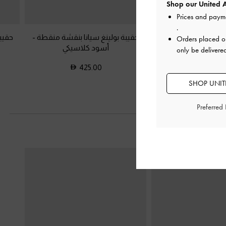
Shop our United A
Prices and paym
.
فيت منسوجة بشرابات
-
حقيبة بولينغ سيانا بنقشة منقطة
-
حقيب
Orders placed 
د كلاسيكي
أسود كلاسيكي
only be delivere
425.00
600.0
SHOP UNITE
Preferred