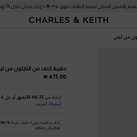
متع بالشحن المجاني لجميع الطلبات فوق ٣٥٠
+ إرجاع مجاني خلال 14 يومًا!
ون من ليفي
حقيبة كتف من النايلون من ل
475.00