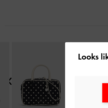
التالي
Looks l