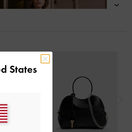
التالي
السابق
d States