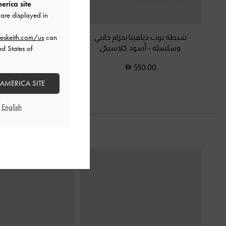
erica site
are displayed in
شنطة توت ديلفينا بحزام جانبي
شنطة بولينغ فيرجي 
eskeith.com/us
can
وسلسلة
-
أسود كلاسيكي
كلاسيكي
ed States of
525.00
550.00
 AMERICA SITE