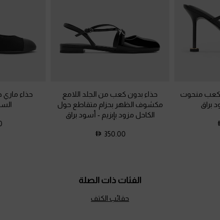
بكعب منحوت
حذاء بدون كعب من الجلد اللامع
حذاء ماري ج
 براق
مكشوف الظهر بحزام متقاطع حول
الس
الكاحل مزود بإبزيم
-
أسود براق
0
350.00
الفئات ذات الصلة
حقائب الكتف