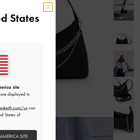
d States
erica site
are displayed in
eskeith.com/us
can
ed States of
 AMERICA SITE