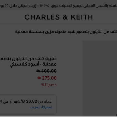
متع بالشحن المجاني لجميع الطلبات فوق ٣٥٠
+ إرجاع مجاني خلال 14 يومًا!
كتف من النايلون بتصميم شبه منحرف مزين بسلسلة معدنية
حقيبة كتف من النايلون بتص
معدنية
- أسود كلاسيكي
400.00
275.00
خصم 31%