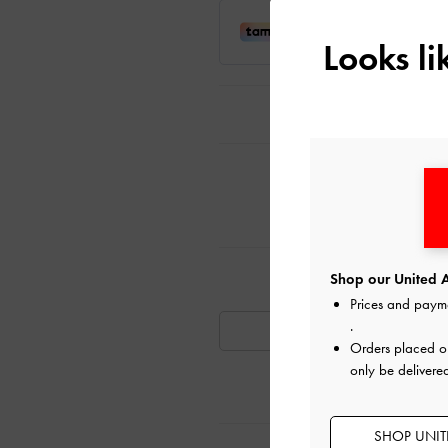
Looks l
دليل المقاسات
ليًا
تٍ مشابهة
Shop our United A
Prices and paym
.
متوفر
Orders placed 
only be delivere
SHOP UNITE