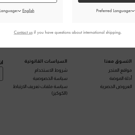
تفاصيل المنتج وتعليمات العنا
العروض الحصرية
 Language:
Preferred Language:
الشحن والإرجاع
Contact us
if you have questions about international shipping.
نتجات الجديدة
الأحذية
الحقائب
المحافظ
مختارات لك
التسوق معنا
السياسات القانونية
اش
مواقع المتجر
شروط الاستخدام
أدلة الموضة
سياسة الخصوصية
العروض الحصرية
سياسة ملفات تعريف الارتباط
(الكوكيز)