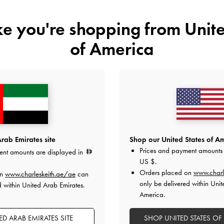
ike you're shopping from
Unite
of America
اللون:
أسود كلاسيكي
المقاس:
S
- غير متوفّر
المنتج غير متوفر حا
S
هل أعجبكَ ما رأيت؟
عرض منتجا
rab Emirates site
Shop our United States of Am
Prices and payment amounts 
ent amounts are displayed in
US $
.
غير 
Orders placed on
www.charl
on
www.charleskeith.ae/ae
can
only be delivered within Unit
d within United Arab Emirates.
أضف إلى قائمة الرغبات
America.
ملاحظات المحرر
D ARAB EMIRATES SITE
SHOP UNITED STATES OF