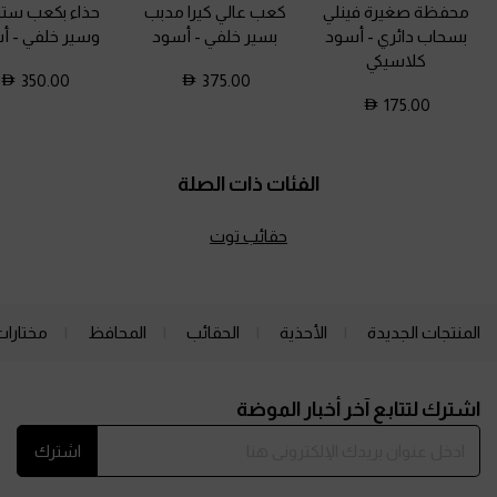
محفظة صغيرة فينلي
كعب عالي كيرا مدبب
حذاء بكعب ستيل
بسحاب دائري
-
أسود
بسير خلفي
-
أسود
وسير خلفي
-
أ
كلاسيكي
350.00
375.00
175.00
الفئات ذات الصلة
حقائب توت
المنتجات الجديدة
الأحذية
الحقائب
المحافظ
مختارات
Site footer
اشترك لتتابع آخر أخبار الموضة
اشترك