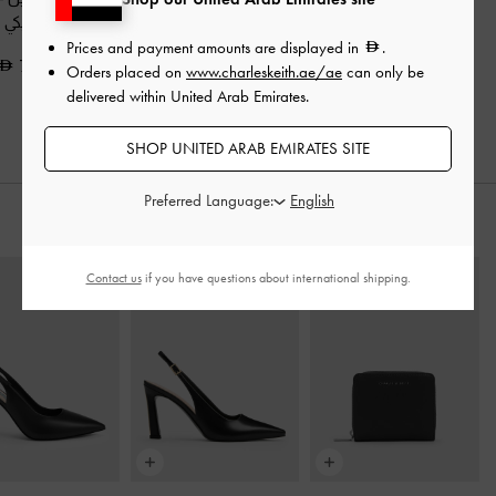
منسوجة بشرابات
-
جانبي وسلسلة
-
أسود
كلاسيكي
أسود كلاسيكي
كلاسيكي
Prices and payment amounts are displayed in
.
700.00
Orders placed on
www.charleskeith.ae/ae
can only be
550.00
600.00
delivered within United Arab Emirates.
SHOP UNITED ARAB EMIRATES SITE
Preferred Language:
ارتديه مع
Contact us
if you have questions about international shipping.